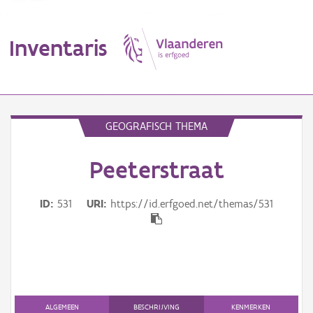
Inventaris
MENU
GEOGRAFISCH THEMA
Peeterstraat
Erfgoedobject
Aanduidingsobject
ID
531
URI
https://id.erfgoed.net/themas/531
Waarneming
Thema
Gebeurtenis
ALGEMEEN
BESCHRIJVING
KENMERKEN