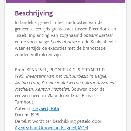
Persoon of collectief
Beschrijving
Downloads
In landelijk gebied in het zuidoosten van de
Hergebruik
gemeente, eertijds grensstraat tussen Breendonk en
Tisselt. Inplanting van zogenaamd
Spaans kasteel
Aanmelden
en de voormalige
Keukenhoeve
op de Keukenheide
waar eertijds de executies met de brandstapel
zouden voltrokken zijn.
Bron: KENNES H., PLOMTEUX G. & STEYAERT R.
1995:
Inventaris van het cultuurbezit in België,
Architectuur, Provincie Antwerpen, Arrondissement
Mechelen, Kanton Mechelen
, Bouwen door de
eeuwen heen in Vlaanderen 13n2, Brussel -
Turnhout.
Auteurs:
Steyaert, Rita
Datum:
1995
De tekst wordt ter beschikking gesteld door:
Agentschap Onroerend Erfgoed (AOE)