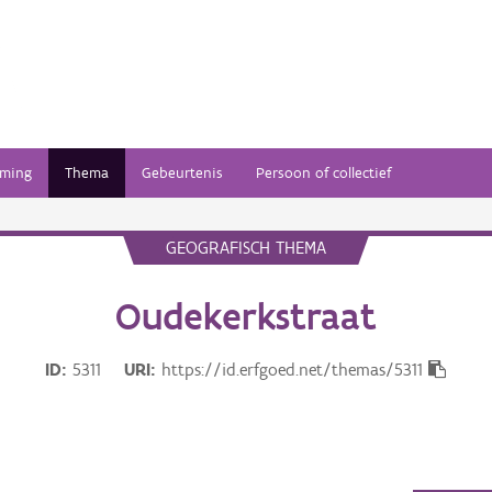
ming
Thema
Gebeurtenis
Persoon of collectief
GEOGRAFISCH THEMA
Oudekerkstraat
ID
5311
URI
https://id.erfgoed.net/themas/5311