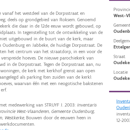
Provinci
e vanaf het westdeel van de Dorpsstraat en
West-V
weg; deels op grondgebied van Roksem. Genoemd
Gemeen
ekerk die daar in de 12de eeuw wordt gebouwd, op
Oudenb
dplaats. In tegenstelling tot de ontwikkeling van de
niet uitgebouwd in de buurt van de kerk, maar
Deelgem
 Oudenburg en Jabbeke, de huidige Dorpsstraat. De
Ettelge
uiten het centrum van het straatdorp, in een voor de
Straat
le verspreide hoeves. De nieuwe parochiekerk van
Oudeke
d in de Dorpsstraat. Tegen de Dorpsstraat aan, nu
 woningen, de kerk met kerkhof grenst aan open
Locatie
aangelegd als parking (ten zuiden van de kerk).
Oudeker
 hoeves, waarvan één met een neogotische bakstenen
erf.
Invent
 met medewerking van STRUYF J. 2003:
Inventaris
Ouden
rovincie West-Vlaanderen, Gemeente Oudenburg,
invent
m, Westkerke
, Bouwen door de eeuwen heen in
12-200
n werkdocumenten.