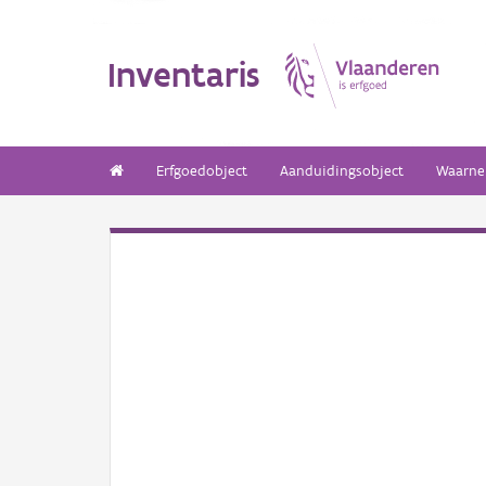
Inventaris
Erfgoedobject
Aanduidingsobject
Waarne