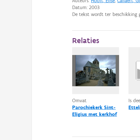
Auteurs:
Hooft, Elise
;
Callaert, 
Datum:
2003
De tekst wordt ter beschikking 
Relaties
Omvat
Is de
Parochiekerk Sint-
Ette
Eligius met kerkhof