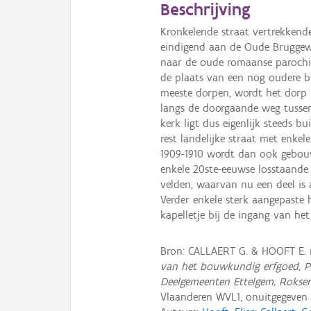
Beschrijving
Kronkelende straat vertrekkend
eindigend aan de Oude Brugge
naar de oude romaanse parochi
de plaats van een nog oudere bi
meeste dorpen, wordt het dorp 
langs de doorgaande weg tussen
kerk ligt dus eigenlijk steeds b
rest landelijke straat met enke
1909-1910 wordt dan ook gebouw
enkele 20ste-eeuwse losstaande
velden, waarvan nu een deel is 
Verder enkele sterk aangepaste
kapelletje bij de ingang van het 
Bron: CALLAERT G. & HOOFT E.
van het bouwkundig erfgoed, P
Deelgemeenten Ettelgem, Rokse
Vlaanderen WVL1, onuitgegeve