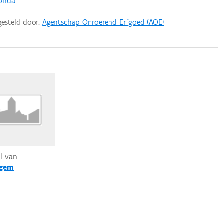
Gonda
gesteld door:
Agentschap Onroerend Erfgoed (AOE)
el van
lgem