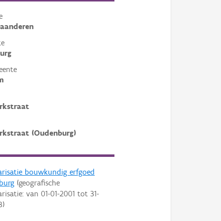
e
laanderen
te
urg
eente
m
rkstraat
kstraat (Oudenburg)
arisatie bouwkundig erfgoed
burg
(geografische
arisatie: van
01-01-2001
tot
31-
3
)