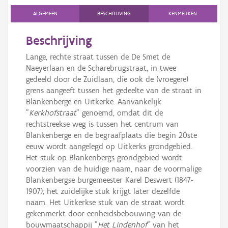
Persoon of collectief
ALGEMEEN
BESCHRIJVING
KENMERKEN
Downloads
Beschrijving
Hergebruik
Lange, rechte straat tussen de De Smet de
Naeyerlaan en de Scharebrugstraat, in twee
Aanmelden
gedeeld door de Zuidlaan, die ook de (vroegere)
grens aangeeft tussen het gedeelte van de straat in
Blankenberge en Uitkerke. Aanvankelijk
"
Kerkhofstraat
" genoemd, omdat dit de
rechtstreekse weg is tussen het centrum van
Blankenberge en de begraafplaats die begin 20ste
eeuw wordt aangelegd op Uitkerks grondgebied.
Het stuk op Blankenbergs grondgebied wordt
voorzien van de huidige naam, naar de voormalige
Blankenbergse burgemeester Karel Deswert (1847-
1907); het zuidelijke stuk krijgt later dezelfde
naam. Het Uitkerkse stuk van de straat wordt
gekenmerkt door eenheidsbebouwing van de
bouwmaatschappij "
Het Lindenhof
" van het