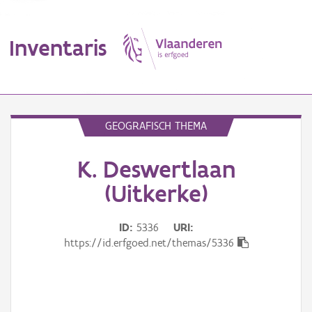
Inventaris
MENU
GEOGRAFISCH THEMA
K. Deswertlaan
Erfgoedobject
(Uitkerke)
Aanduidingsobject
ID
5336
URI
Waarneming
https://id.erfgoed.net/themas/5336
Thema
Gebeurtenis