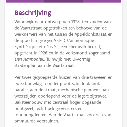
Persoon of collectief
Beschrijving
Downloads
Woonwijk naar ontwerp van 1928, ten zuiden van
Hergebruik
de Vaartstraat opgetrokken ten behoeve van de
werknemers van het tussen de Appeldonkstraat en
Aanmelden
de spoorlijn gelegen A.S.E.D. (Ammoniaque
Synthétique et dérivés), een chemisch bedrijf,
opgericht in 1926 en in de volksmond zogenaamd
Den Ammoniak
. Tuinwijk met U-vormig
stratenplan aan de Vaartstraat.
Per twee gegroepeerde huizen van drie traveeën en
twee bouwlagen onder groot schilddak (nok
parallel aan de straat, mechanische pannen), aan
weerszijden doorlopend voor de lagere zijtravee.
Baksteenbouw met centraal hoger opgaande
puntgevel, rechthoekige vensters en
rondboogdeuren. Aan de Vaartstraat voorzien van
ommuurde voortuinen.