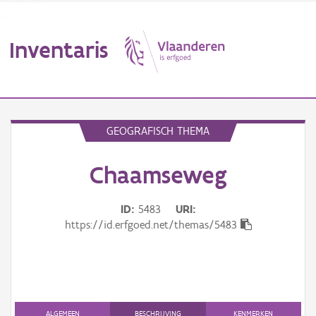
Inventaris
MENU
GEOGRAFISCH THEMA
Chaamseweg
Erfgoedobject
Aanduidingsobject
ID
5483
URI
https://id.erfgoed.net/themas/5483
Waarneming
Thema
Gebeurtenis
ALGEMEEN
BESCHRIJVING
KENMERKEN