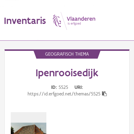
Inventaris
MENU
GEOGRAFISCH THEMA
Ipenrooisedijk
Erfgoedobject
Aanduidingsobject
ID
5525
URI
https://id.erfgoed.net/themas/5525
Waarneming
Thema
Gebeurtenis