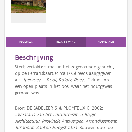
Persoon of collectief
Downloads
Hergebruik
Aanmelden
ALGEMEEN
BESCHRIJVING
KENMERKEN
Beschrijving
Sterk vertakte straat in het zogenaamde gehucht,
op de Ferrariskaart (circa 1775) reeds aangegeven
als "
Ipenroey
". "
Rooi, Ro(o)y, Roey,....
" duidt op
een open plaats in het bos, waar het houtgewas
gerooid was.
Bron: DE SADELEER S. & PLOMTEUX G. 2002:
Inventaris van het cultuurbezit in België,
Architectuur, Provincie Antwerpen, Arrondissement
Turnhout, Kanton Hoogstraten
, Bouwen door de