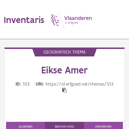
Inventaris
MENU
GEOGRAFISCH THEMA
Eikse Amer
Erfgoedobject
Aanduidingsobject
ID
553
URI
https://id.erfgoed.net/themas/553
Waarneming
Thema
Gebeurtenis
ALGEMEEN
BESCHRIJVING
KENMERKEN