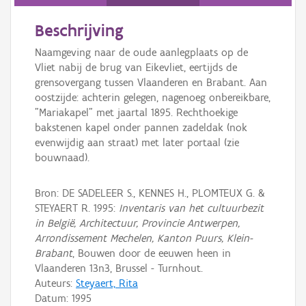
Persoon of collectief
Beschrijving
Downloads
Naamgeving naar de oude aanlegplaats op de
Hergebruik
Vliet nabij de brug van Eikevliet, eertijds de
grensovergang tussen Vlaanderen en Brabant. Aan
Aanmelden
oostzijde: achterin gelegen, nagenoeg onbereikbare,
"Mariakapel" met jaartal 1895. Rechthoekige
bakstenen kapel onder pannen zadeldak (nok
evenwijdig aan straat) met later portaal (zie
bouwnaad).
Bron: DE SADELEER S., KENNES H., PLOMTEUX G. &
STEYAERT R. 1995:
Inventaris van het cultuurbezit
in België, Architectuur, Provincie Antwerpen,
Arrondissement Mechelen, Kanton Puurs, Klein-
Brabant
, Bouwen door de eeuwen heen in
Vlaanderen 13n3, Brussel - Turnhout.
Auteurs:
Steyaert, Rita
Datum:
1995