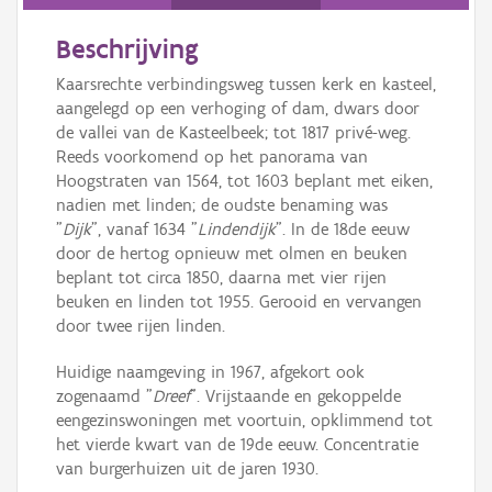
Persoon of collectief
Beschrijving
Downloads
Kaarsrechte verbindingsweg tussen kerk en kasteel,
Hergebruik
aangelegd op een verhoging of dam, dwars door
de vallei van de Kasteelbeek; tot 1817 privé-weg.
Aanmelden
Reeds voorkomend op het panorama van
Hoogstraten van 1564, tot 1603 beplant met eiken,
nadien met linden; de oudste benaming was
"
Dijk
", vanaf 1634 "
Lindendijk
". In de 18de eeuw
door de hertog opnieuw met olmen en beuken
beplant tot circa 1850, daarna met vier rijen
beuken en linden tot 1955. Gerooid en vervangen
door twee rijen linden.
Huidige naamgeving in 1967, afgekort ook
zogenaamd "
Dreef
". Vrijstaande en gekoppelde
eengezinswoningen met voortuin, opklimmend tot
het vierde kwart van de 19de eeuw. Concentratie
van burgerhuizen uit de jaren 1930.