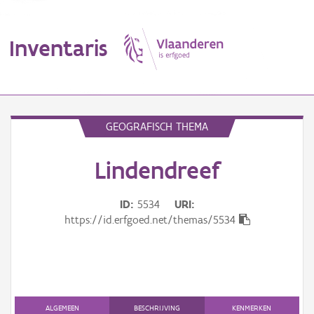
Inventaris
MENU
GEOGRAFISCH THEMA
Lindendreef
Erfgoedobject
Aanduidingsobject
ID
5534
URI
https://id.erfgoed.net/themas/5534
Waarneming
Thema
Gebeurtenis
ALGEMEEN
BESCHRIJVING
KENMERKEN