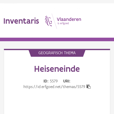
Inventaris
MENU
GEOGRAFISCH THEMA
Heiseneinde
Erfgoedobject
Aanduidingsobject
ID
5579
URI
https://id.erfgoed.net/themas/5579
Waarneming
Thema
Gebeurtenis