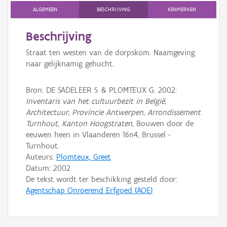
ALGEMEEN
BESCHRIJVING
KENMERKEN
Persoon of collectief
Beschrijving
Downloads
Straat ten westen van de dorpskom. Naamgeving
Hergebruik
naar gelijknamig gehucht.
Aanmelden
Bron: DE SADELEER S. & PLOMTEUX G. 2002:
Inventaris van het cultuurbezit in België,
Architectuur, Provincie Antwerpen, Arrondissement
Turnhout, Kanton Hoogstraten
, Bouwen door de
eeuwen heen in Vlaanderen 16n4, Brussel -
Turnhout.
Auteurs:
Plomteux, Greet
Datum:
2002
De tekst wordt ter beschikking gesteld door:
Agentschap Onroerend Erfgoed (AOE)