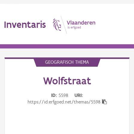
Inventaris
MENU
GEOGRAFISCH THEMA
Wolfstraat
Erfgoedobject
Aanduidingsobject
ID
5598
URI
https://id.erfgoed.net/themas/5598
Waarneming
Thema
Gebeurtenis