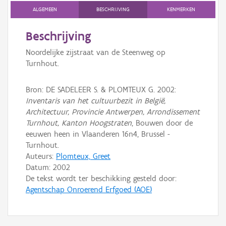
ALGEMEEN
BESCHRIJVING
KENMERKEN
Persoon of collectief
Beschrijving
Downloads
Noordelijke zijstraat van de Steenweg op
Hergebruik
Turnhout.
Aanmelden
Bron: DE SADELEER S. & PLOMTEUX G. 2002:
Inventaris van het cultuurbezit in België,
Architectuur, Provincie Antwerpen, Arrondissement
Turnhout, Kanton Hoogstraten
, Bouwen door de
eeuwen heen in Vlaanderen 16n4, Brussel -
Turnhout.
Auteurs:
Plomteux, Greet
Datum:
2002
De tekst wordt ter beschikking gesteld door:
Agentschap Onroerend Erfgoed (AOE)