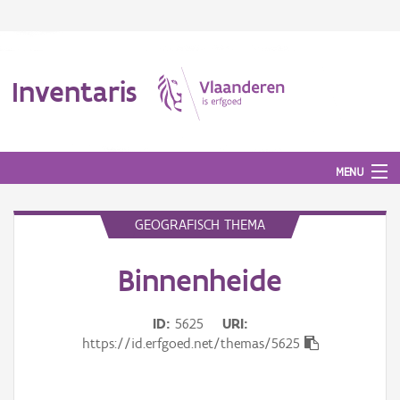
Inventaris
MENU
GEOGRAFISCH THEMA
Erfgoedobject
Binnenheide
Aanduidingsobject
ID
5625
URI
Waarneming
https://id.erfgoed.net/themas/5625
Thema