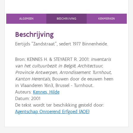
Gebeurtenis
Persoon of collectief
ALGEMEEN
BESCHRIJVING
KENMERKEN
Downloads
Beschrijving
Hergebruik
Eertijds "Zandstraat", sedert 1977 Binnenheide.
Aanmelden
Bron: KENNES H. & STEYAERT R. 2001:
Inventaris
van het cultuurbezit in België, Architectuur,
Provincie Antwerpen, Arrondissement Turnhout,
Kanton Herentals
, Bouwen door de eeuwen heen
in Vlaanderen 16n3, Brussel - Turnhout.
Auteurs:
Kennes, Hilde
Datum:
2001
De tekst wordt ter beschikking gesteld door:
Agentschap Onroerend Erfgoed (AOE)