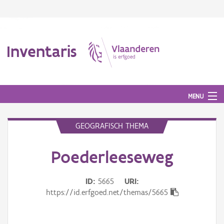
Inventaris
MENU
GEOGRAFISCH THEMA
Erfgoedobject
Poederleeseweg
Aanduidingsobject
ID
5665
URI
Waarneming
https://id.erfgoed.net/themas/5665
Thema