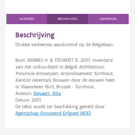
Gebeurtenis
Persoon of collectief
ALGEMEEN
BESCHRIJVING
KENMERKEN
Downloads
Beschrijving
Hergebruik
Drukke verkeersas aansluitend op de Belgiëlaan.
Aanmelden
Bron: KENNES H. & STEYAERT R. 2001:
Inventaris
van het cultuurbezit in België, Architectuur,
Provincie Antwerpen, Arrondissement Turnhout,
Kanton Herentals
, Bouwen door de eeuwen heen
in Vlaanderen 16n3, Brussel - Turnhout.
Auteurs:
Steyaert, Rita
Datum:
2001
De tekst wordt ter beschikking gesteld door:
Agentschap Onroerend Erfgoed (AOE)