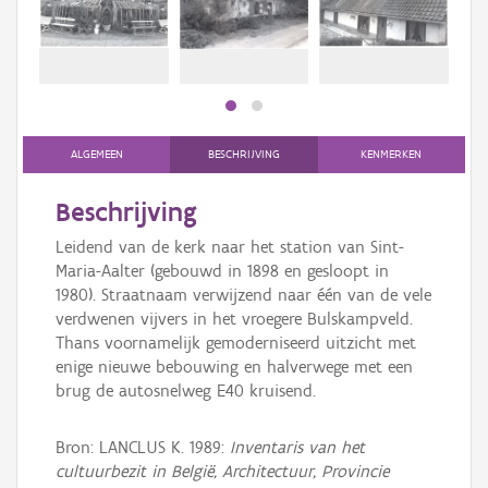
bee
Persoon of collectief
bee
Downloads
Hergebruik
Aanmelden
ALGEMEEN
BESCHRIJVING
KENMERKEN
Beschrijving
Leidend van de kerk naar het station van Sint-
Maria-Aalter (gebouwd in 1898 en gesloopt in
1980). Straatnaam verwijzend naar één van de vele
verdwenen vijvers in het vroegere Bulskampveld.
Thans voornamelijk gemoderniseerd uitzicht met
enige nieuwe bebouwing en halverwege met een
brug de autosnelweg E40 kruisend.
Bron: LANCLUS K. 1989:
Inventaris van het
cultuurbezit in België, Architectuur, Provincie