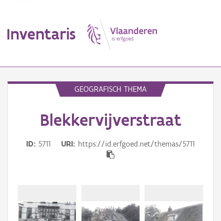
Inventaris
MENU
GEOGRAFISCH THEMA
Blekkervijverstraat
Erfgoedobject
Aanduidingsobject
ID
5711
URI
https://id.erfgoed.net/themas/5711
Waarneming
Thema
Gebeurtenis
Beki