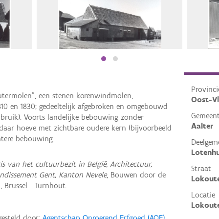
Provinci
termolen", een stenen korenwindmolen,
Oost-V
10 en 1830; gedeeltelijk afgebroken en omgebouwd
Gemeen
onbruik). Voorts landelijke bebouwing zonder
Aalter
aar hoeve met zichtbare oudere kern (bijvoorbeeld
ntere bebouwing.
Deelgem
Lotenhu
is van het cultuurbezit in België, Architectuur,
Straat
ondissement Gent, Kanton Nevele
, Bouwen door de
Lokout
 Brussel - Turnhout.
Locatie
Lokoute
gesteld door:
Agentschap Onroerend Erfgoed (AOE)