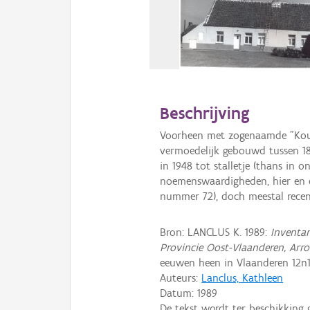
Beschrijving
Voorheen met zogenaamde "Kou
vermoedelijk gebouwd tussen 18
in 1948 tot stalletje (thans in 
noemenswaardigheden, hier en d
nummer 72), doch meestal rece
Bron: LANCLUS K. 1989:
Inventar
Provincie Oost-Vlaanderen, Arr
eeuwen heen in Vlaanderen 12n1,
Auteurs:
Lanclus, Kathleen
Datum:
1989
De tekst wordt ter beschikking 