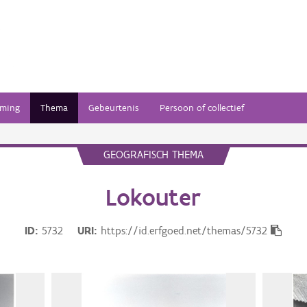
ming
Thema
Gebeurtenis
Persoon of collectief
GEOGRAFISCH THEMA
Lokouter
ID
5732
URI
https://id.erfgoed.net/themas/5732