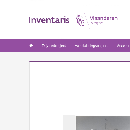
Inventaris
Erfgoedobject
Aanduidingsobject
Waarne