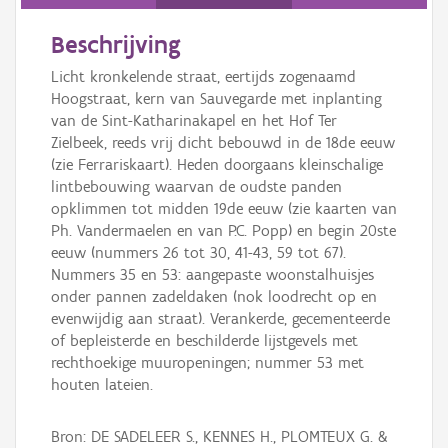
Persoon of collectief
Beschrijving
Downloads
Licht kronkelende straat, eertijds zogenaamd
Hergebruik
Hoogstraat, kern van Sauvegarde met inplanting
van de Sint-Katharinakapel en het Hof Ter
Aanmelden
Zielbeek, reeds vrij dicht bebouwd in de 18de eeuw
(zie Ferrariskaart). Heden doorgaans kleinschalige
lintbebouwing waarvan de oudste panden
opklimmen tot midden 19de eeuw (zie kaarten van
Ph. Vandermaelen en van P.C. Popp) en begin 20ste
eeuw (nummers 26 tot 30, 41-43, 59 tot 67).
Nummers 35 en 53: aangepaste woonstalhuisjes
onder pannen zadeldaken (nok loodrecht op en
evenwijdig aan straat). Verankerde, gecementeerde
of bepleisterde en beschilderde lijstgevels met
rechthoekige muuropeningen; nummer 53 met
houten lateien.
Bron: DE SADELEER S., KENNES H., PLOMTEUX G. &