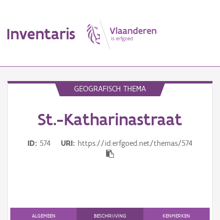
Inventaris
MENU
GEOGRAFISCH THEMA
St.-Katharinastraat
Erfgoedobject
Aanduidingsobject
ID
574
URI
https://id.erfgoed.net/themas/574
Waarneming
Thema
Gebeurtenis
ALGEMEEN
BESCHRIJVING
KENMERKEN