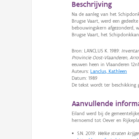
Beschrijving
Na de aanleg van het Schipdon
Brugse Vaart, werd een gedeelte
bebouwingskern afgezonderd, w
Brugse Vaart, het Schipdonkkan
Bron: LANCLUS K. 1989:
Inventar
Provincie Oost-Vlaanderen, Arr
eeuwen heen in Vlaanderen 12n1,
Auteurs:
Lanclus, Kathleen
Datum:
1989
De tekst wordt ter beschikking 
Aanvullende inform
Eiland werd bij de gemeentelijke
hernoemd tot Oever en Rijkepla
S.N. 2019:
Welke straten krij