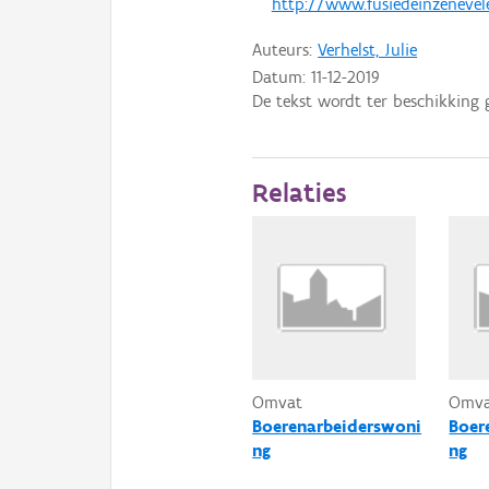
http://www.fusiedeinzenevele.
Auteurs:
Verhelst, Julie
Datum:
11-12-2019
De tekst wordt ter beschikking 
Relaties
Omvat
Omv
Boerenarbeiderswoni
Boer
ng
ng