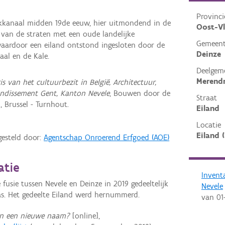
Provinci
kkanaal midden 19de eeuw, hier uitmondend in de
Oost-V
 van de straten met een oude landelijke
Gemeen
aardoor een eiland ontstond ingesloten door de
Deinze
aal en de Kale.
Deelgem
Merend
is van het cultuurbezit in België, Architectuur,
ondissement Gent, Kanton Nevele
, Bouwen door de
Straat
 Brussel - Turnhout.
Eiland
Locatie
Eiland 
gesteld door:
Agentschap Onroerend Erfgoed (AOE)
atie
Invent
 fusie tussen Nevele en Deinze in 2019 gedeeltelijk
Nevele
s. Het gedeelte Eiland werd hernummerd.
van
01
gen een nieuwe naam?
[online],