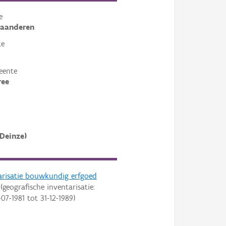
e
laanderen
te
eente
ree
(Deinze)
arisatie bouwkundig erfgoed
(geografische inventarisatie:
-07-1981
tot
31-12-1989
)