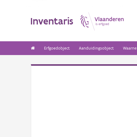
Inventaris
Erfgoedobject
Aanduidingsobject
Waarne