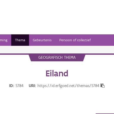
ming
Thema
Gebeurtenis
Persoon of collectief
GEOGRAFISCH THEMA
Eiland
ID
5784
URI
https://id.erfgoed.net/themas/5784