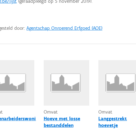
be/lijst
(geraadpleegd op 5 november 2019).
gesteld door:
Agentschap Onroerend Erfgoed (AOE)
at
Omvat
Omvat
enarbeiderswoni
Hoeve met losse
Langgestrekt
bestanddelen
hoevetje