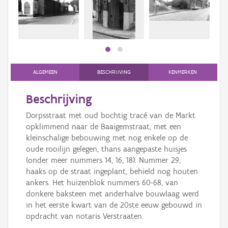
bee
Persoon of collectief
bee
Downloads
Hergebruik
Aanmelden
ALGEMEEN
BESCHRIJVING
KENMERKEN
Beschrijving
Dorpsstraat met oud bochtig tracé van de Markt
opklimmend naar de Baaigemstraat, met een
kleinschalige bebouwing met nog enkele op de
oude rooilijn gelegen, thans aangepaste huisjes
(onder meer nummers 14, 16, 18). Nummer 29,
haaks op de straat ingeplant, behield nog houten
ankers. Het huizenblok nummers 60-68, van
donkere baksteen met anderhalve bouwlaag werd
in het eerste kwart van de 20ste eeuw gebouwd in
opdracht van notaris Verstraaten.