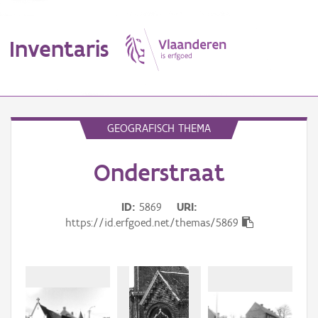
Inventaris
MENU
GEOGRAFISCH THEMA
Onderstraat
Erfgoedobject
Aanduidingsobject
ID
5869
URI
https://id.erfgoed.net/themas/5869
Waarneming
Thema
Gebeurtenis
Beki