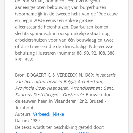
de Pontstraat, domineert een overwegend
aaneengesloten bebouwing van burgerhuizen
(voornamelijk in de tweede helft van de 19de eeuw
en begin 20ste eeuw) en enkele grotere
alleenstaande herenhuizen. Daarbuiten komen
slechts sporadisch in oorspronkelijke staat nog
arbeidershuizen voor van één bouwlaag en twee
of drie traveeën die de kleinschalige 19de-eeuwse
behuizing illustreren (nummer 88, 90, 92, 108, 388,
390, 392).
Bron: BOGAERT C. & VERBEECK M. 1989:
Inventaris
van het cultuurbezit in België, Architectuur,
Provincie Oost-Vlaanderen, Arrondissement Gent,
Kantons Destelbergen - Oosterzele
, Bouwen door
de eeuwen heen in Vlaanderen 12n2, Brussel -
Turnhout.
Auteurs:
Verbeeck, Mieke
Datum:
1989
De tekst wordt ter beschikking gesteld door: