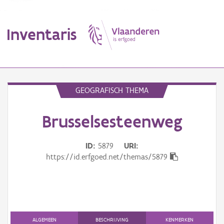
Inventaris
MENU
GEOGRAFISCH THEMA
Brusselsesteenweg
Erfgoedobject
Aanduidingsobject
ID
5879
URI
https://id.erfgoed.net/themas/5879
Waarneming
Thema
Gebeurtenis
ALGEMEEN
BESCHRIJVING
KENMERKEN