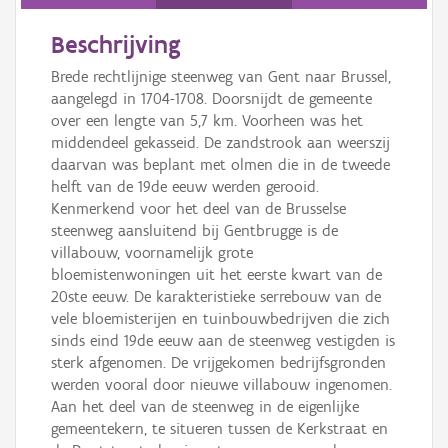
Persoon of collectief
Beschrijving
Downloads
Brede rechtlijnige steenweg van Gent naar Brussel,
Hergebruik
aangelegd in 1704-1708. Doorsnijdt de gemeente
over een lengte van 5,7 km. Voorheen was het
Aanmelden
middendeel gekasseid. De zandstrook aan weerszij
daarvan was beplant met olmen die in de tweede
helft van de 19de eeuw werden gerooid.
Kenmerkend voor het deel van de Brusselse
steenweg aansluitend bij Gentbrugge is de
villabouw, voornamelijk grote
bloemistenwoningen uit het eerste kwart van de
20ste eeuw. De karakteristieke serrebouw van de
vele bloemisterijen en tuinbouwbedrijven die zich
sinds eind 19de eeuw aan de steenweg vestigden is
sterk afgenomen. De vrijgekomen bedrijfsgronden
werden vooral door nieuwe villabouw ingenomen.
Aan het deel van de steenweg in de eigenlijke
gemeentekern, te situeren tussen de Kerkstraat en