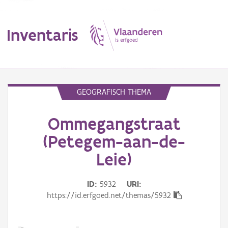
Inventaris
MENU
GEOGRAFISCH THEMA
Ommegangstraat
Erfgoedobject
(Petegem-aan-de-
Aanduidingsobject
Leie)
Waarneming
ID
5932
URI
Thema
https://id.erfgoed.net/themas/5932
Gebeurtenis