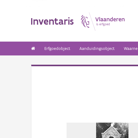
Inventaris
Erfgoedobject
Aanduidingsobject
Waarne