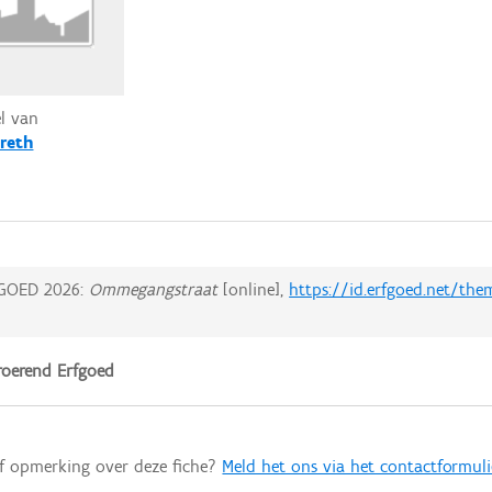
el van
reth
GOED 2026:
Ommegangstraat
[online],
https://id.erfgoed.net/th
oerend Erfgoed
of opmerking over deze fiche?
Meld het ons via het contactformuli