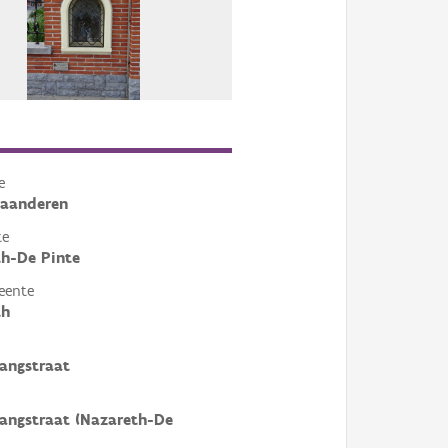
e
laanderen
te
h-De Pinte
eente
th
ngstraat
ngstraat (Nazareth-De