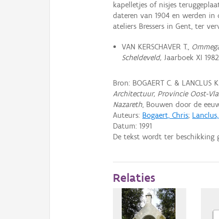
kapelletjes of nisjes teruggepl
dateren van 1904 en werden in 
ateliers Bressers in Gent, ter v
VAN KERSCHAVER T.,
Ommegan
Scheldeveld,
Jaarboek XI 1982,
Bron: BOGAERT C. & LANCLUS K.
Architectuur, Provincie Oost-Vl
Nazareth
, Bouwen door de eeuwe
Auteurs:
Bogaert, Chris
;
Lanclus
Datum:
1991
De tekst wordt ter beschikking 
Relaties