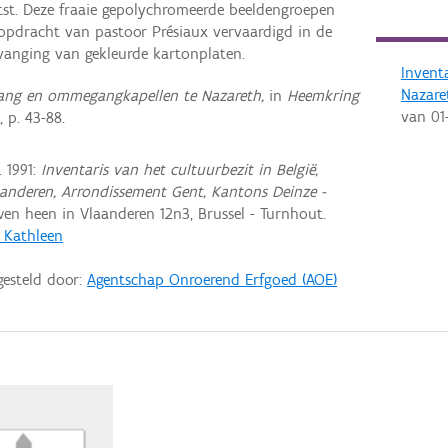
aatst. Deze fraaie gepolychromeerde beeldengroepen
opdracht van pastoor Présiaux vervaardigd in de
ervanging van gekleurde kartonplaten.
Invent
Nazare
g en ommegangkapellen te Nazareth,
in
Heemkring
van
01
 p. 43-88.
 1991:
Inventaris van het cultuurbezit in België,
aanderen, Arrondissement Gent, Kantons Deinze -
n heen in Vlaanderen 12n3, Brussel - Turnhout.
, Kathleen
gesteld door:
Agentschap Onroerend Erfgoed (AOE)