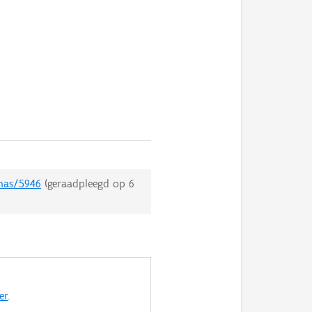
emas/5946
(geraadpleegd op
6
er
.