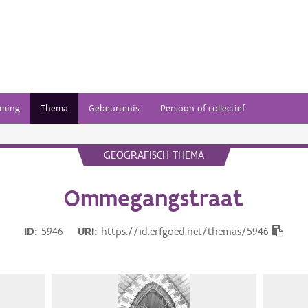
ming
Thema
Gebeurtenis
Persoon of collectief
GEOGRAFISCH THEMA
Ommegangstraat
ID
5946
URI
https://id.erfgoed.net/themas/5946