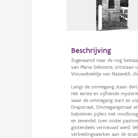
Beschrijving
Zogenaamd naar de nog bestaan
van Maria Geboorte, ontstaan u
Vrouwebeeldje van Nazareth, di
Langs de ommegang staan dertie
Het eerste en vijftiende myster
waar de ommegang start en via d
Drapstraat, Ommegangstraat e
bakstenen pijlers met rondboogn
en zevende), toen onder pasto
grotendeels vernieuwd werd. Ve
verbredingswerken aan de stra