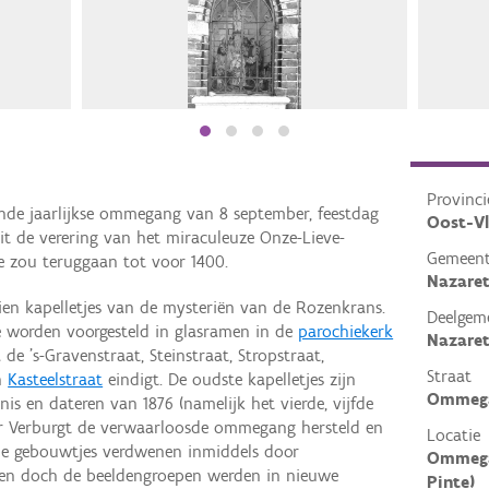
Provinci
de jaarlijkse ommegang van 8 september, feestdag
Oost-V
it de verering van het miraculeuze Onze-Lieve-
Gemeen
e zou teruggaan tot voor 1400.
Nazaret
n kapelletjes van de mysteriën van de Rozenkrans.
Deelgem
ie worden voorgesteld in glasramen in de
parochiekerk
Nazare
e 's-Gravenstraat, Steinstraat, Stropstraat,
Straat
n
Kasteelstraat
eindigt. De oudste kapelletjes zijn
Ommega
is en dateren van 1876 (namelijk het vierde, vijfde
or Verburgt de verwaarloosde ommegang hersteld en
Locatie
le gebouwtjes verdwenen inmiddels door
Ommega
ten doch de beeldengroepen werden in nieuwe
Pinte)