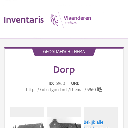
Inventaris
MENU
GEOGRAFISCH THEMA
Dorp
Erfgoedobject
Aanduidingsobject
ID
5960
URI
https://id.erfgoed.net/themas/5960
Waarneming
Thema
Gebeurtenis
Bekijk alle