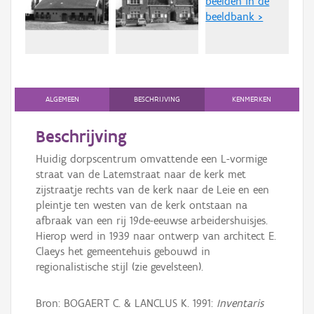
beelden in de
Persoon of collectief
beeldbank >
Downloads
Hergebruik
Aanmelden
ALGEMEEN
BESCHRIJVING
KENMERKEN
Beschrijving
Huidig dorpscentrum omvattende een L-vormige
straat van de Latemstraat naar de kerk met
zijstraatje rechts van de kerk naar de Leie en een
pleintje ten westen van de kerk ontstaan na
afbraak van een rij 19de-eeuwse arbeidershuisjes.
Hierop werd in 1939 naar ontwerp van architect E.
Claeys het gemeentehuis gebouwd in
regionalistische stijl (zie gevelsteen).
Bron: BOGAERT C. & LANCLUS K. 1991:
Inventaris