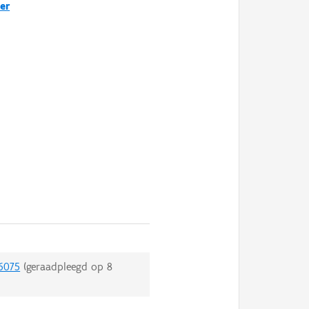
er
/6075
(geraadpleegd op
8