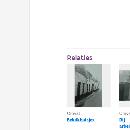
Relaties
Omvat
Omv
Beluikhuisjes
Rij
arbe