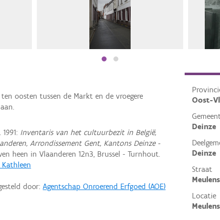
Provinci
 ten oosten tussen de Markt en de vroegere
Oost-V
laan.
Gemeen
Deinze
 1991:
Inventaris van het cultuurbezit in België,
Deelgem
aanderen, Arrondissement Gent, Kantons Deinze -
Deinze
n heen in Vlaanderen 12n3, Brussel - Turnhout.
, Kathleen
Straat
Meulens
gesteld door:
Agentschap Onroerend Erfgoed (AOE)
Locatie
Meulens