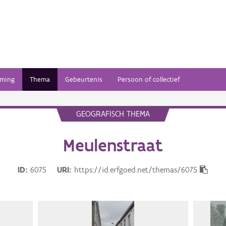
ming
Thema
Gebeurtenis
Persoon of collectief
GEOGRAFISCH THEMA
Meulenstraat
ID
6075
URI
https://id.erfgoed.net/themas/6075