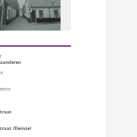
e
laanderen
te
eente
traat
traat (Deinze)