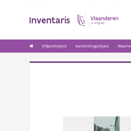
Inventaris
Erfgoedobject
Aanduidingsobject
Waarne