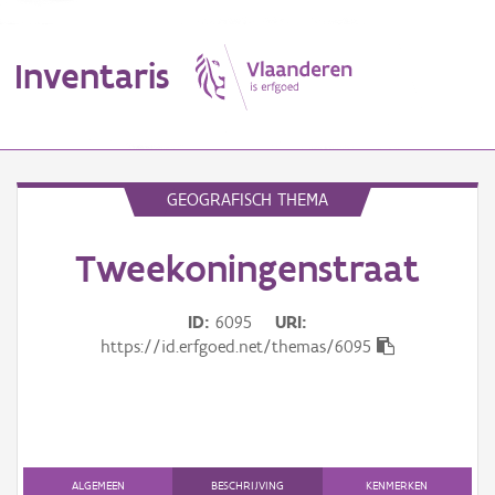
Inventaris
MENU
GEOGRAFISCH THEMA
Tweekoningenstraat
Erfgoedobject
Aanduidingsobject
ID
6095
URI
https://id.erfgoed.net/themas/6095
Waarneming
Thema
Gebeurtenis
ALGEMEEN
BESCHRIJVING
KENMERKEN