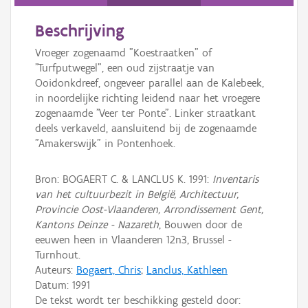
Persoon of collectief
Beschrijving
Downloads
Vroeger zogenaamd "Koestraatken" of
Hergebruik
"Turfputwegel", een oud zijstraatje van
Ooidonkdreef, ongeveer parallel aan de Kalebeek,
Aanmelden
in noordelijke richting leidend naar het vroegere
zogenaamde "Veer ter Ponte". Linker straatkant
deels verkaveld, aansluitend bij de zogenaamde
"Amakerswijk" in Pontenhoek.
Bron: BOGAERT C. & LANCLUS K. 1991:
Inventaris
van het cultuurbezit in België, Architectuur,
Provincie Oost-Vlaanderen, Arrondissement Gent,
Kantons Deinze - Nazareth
, Bouwen door de
eeuwen heen in Vlaanderen 12n3, Brussel -
Turnhout.
Auteurs:
Bogaert, Chris
;
Lanclus, Kathleen
Datum:
1991
De tekst wordt ter beschikking gesteld door: