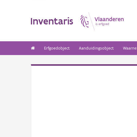
Inventaris
Erfgoedobject
Aanduidingsobject
Waarne