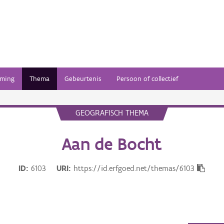
ming
Thema
Gebeurtenis
Persoon of collectief
GEOGRAFISCH THEMA
Aan de Bocht
ID
6103
URI
https://id.erfgoed.net/themas/6103