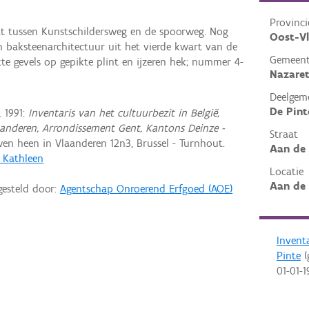
Provinci
at tussen Kunstschildersweg en de spoorweg. Nog
Oost-V
n baksteenarchitectuur uit het vierde kwart van de
Gemeen
e gevels op gepikte plint en ijzeren hek; nummer 4-
Nazaret
Deelgem
De Pint
 1991:
Inventaris van het cultuurbezit in België,
aanderen, Arrondissement Gent, Kantons Deinze -
Straat
n heen in Vlaanderen 12n3, Brussel - Turnhout.
Aan de
, Kathleen
Locatie
Aan de 
gesteld door:
Agentschap Onroerend Erfgoed (AOE)
Invent
Pinte
(
01-01-1