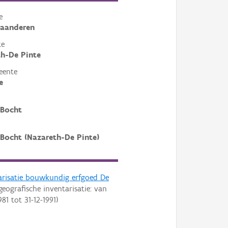
e
laanderen
te
h-De Pinte
eente
e
 Bocht
Bocht (Nazareth-De Pinte)
arisatie bouwkundig erfgoed De
geografische inventarisatie: van
981
tot
31-12-1991
)