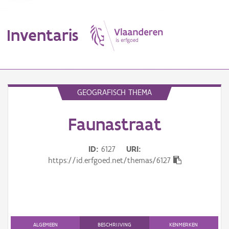
Inventaris
MENU
GEOGRAFISCH THEMA
Faunastraat
Erfgoedobject
Aanduidingsobject
ID
6127
URI
https://id.erfgoed.net/themas/6127
Waarneming
Thema
Gebeurtenis
ALGEMEEN
BESCHRIJVING
KENMERKEN