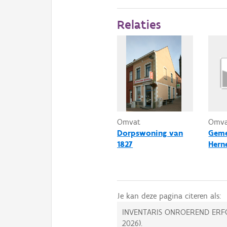
Relaties
Omvat
Omv
Dorpswoning van
Geme
1827
Hern
Je kan deze pagina citeren als:
INVENTARIS ONROEREND ERF
2026
).