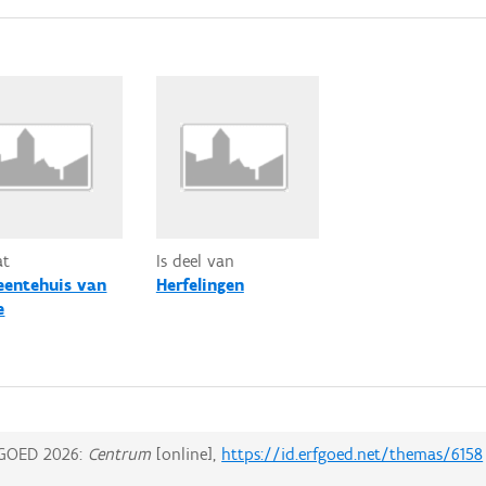
at
Is deel van
entehuis van
Herfelingen
e
GOED 2026:
Centrum
[online],
https://id.erfgoed.net/themas/6158