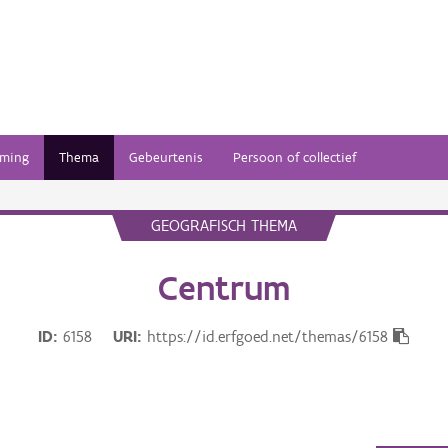
ming
Thema
Gebeurtenis
Persoon of collectief
GEOGRAFISCH THEMA
Centrum
ID
6158
URI
https://id.erfgoed.net/themas/6158