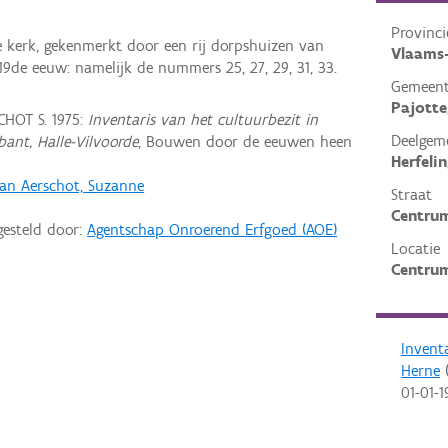
Provinci
e kerk, gekenmerkt door een rij dorpshuizen van
Vlaams
e 19de eeuw: namelijk de nummers 25, 27, 29, 31, 33.
Gemeen
Pajott
HOT S. 1975:
Inventaris van het cultuurbezit in
Deelgem
bant, Halle-Vilvoorde
, Bouwen door de eeuwen heen
Herfeli
an Aerschot, Suzanne
Straat
Centru
gesteld door:
Agentschap Onroerend Erfgoed (AOE)
Locatie
Centrum
Invent
Herne
(
01-01-1