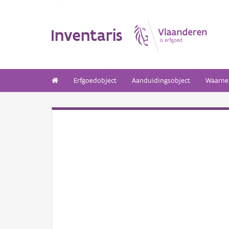
Inventaris
Erfgoedobject
Aanduidingsobject
Waarne