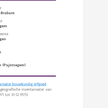
e
-Brabant
te
egem
eente
ngen
m
 (Pajottegem)
arisatie bouwkundig erfgoed
geografische inventarisatie: van
971
tot
31-12-1975
)