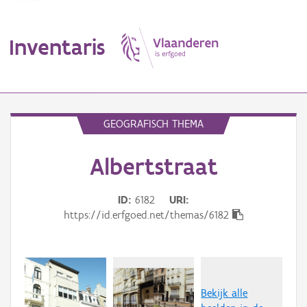
Inventaris
MENU
GEOGRAFISCH THEMA
Albertstraat
Erfgoedobject
Aanduidingsobject
ID
6182
URI
https://id.erfgoed.net/themas/6182
Waarneming
Thema
Gebeurtenis
Bekijk alle