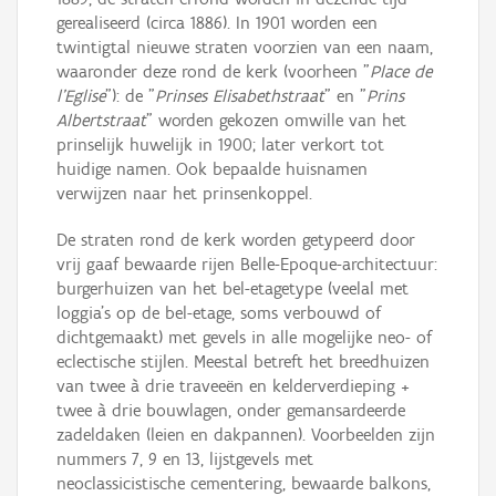
gerealiseerd (circa 1886). In 1901 worden een
twintigtal nieuwe straten voorzien van een naam,
waaronder deze rond de kerk (voorheen "
Place de
l'Eglise
"): de "
Prinses Elisabethstraat
" en "
Prins
Albertstraat
" worden gekozen omwille van het
prinselijk huwelijk in 1900; later verkort tot
huidige namen. Ook bepaalde huisnamen
verwijzen naar het prinsenkoppel.
De straten rond de kerk worden getypeerd door
vrij gaaf bewaarde rijen Belle-Epoque-architectuur:
burgerhuizen van het bel-etagetype (veelal met
loggia's op de bel-etage, soms verbouwd of
dichtgemaakt) met gevels in alle mogelijke neo- of
eclectische stijlen. Meestal betreft het breedhuizen
van twee à drie traveeën en kelderverdieping +
twee à drie bouwlagen, onder gemansardeerde
zadeldaken (leien en dakpannen). Voorbeelden zijn
nummers 7, 9 en 13, lijstgevels met
neoclassicistische cementering, bewaarde balkons,