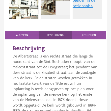
beelden in de
Persoon of collectief
beeldbank >
Downloads
Hergebruik
Aanmelden
ALGEMEEN
BESCHRIJVING
KENMERKEN
Beschrijving
De Albertstraat is een rechte straat die langs de
noordkant van de Sint-Rochuskerk loopt, van de
Malecotstraat tot de Hoogstraat; het pendant van
deze straat is de Elisabethstraat, aan de zuidzijde
van de kerk. Beide straten worden getrokken in
het laatste kwart van de 19de eeuw, hun
inplanting is reeds aangegeven op het plan voor
de inplanting van de nieuwe kerk op het einde
van de Molenstraat dat in 1876 door J. Hoste
wordt opgesteld. De kerk wordt gebouwd in 1884-
1889, de straten errond worden in dezelfde tijd