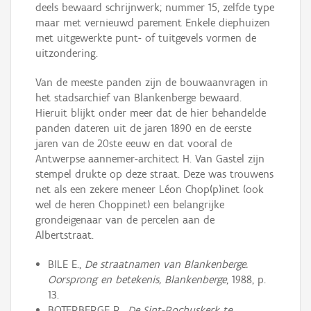
deels bewaard schrijnwerk; nummer 15, zelfde type
maar met vernieuwd parement Enkele diephuizen
met uitgewerkte punt- of tuitgevels vormen de
uitzondering.
Van de meeste panden zijn de bouwaanvragen in
het stadsarchief van Blankenberge bewaard.
Hieruit blijkt onder meer dat de hier behandelde
panden dateren uit de jaren 1890 en de eerste
jaren van de 20ste eeuw en dat vooral de
Antwerpse aannemer-architect H. Van Gastel zijn
stempel drukte op deze straat. Deze was trouwens
net als een zekere meneer Léon Chop(p)inet (ook
wel de heren Choppinet) een belangrijke
grondeigenaar van de percelen aan de
Albertstraat.
BILE E.,
De straatnamen van Blankenberge.
Oorsprong en betekenis, Blankenberge
, 1988, p.
13.
BOTERBERGE R.,
De Sint-Rochuskerk te