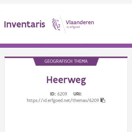
Inventaris
MENU
GEOGRAFISCH THEMA
Heerweg
Erfgoedobject
Aanduidingsobject
ID
6209
URI
https://id.erfgoed.net/themas/6209
Waarneming
Thema
Gebeurtenis