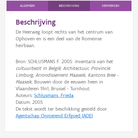
ALGEMEEN
BESCHRIJVING
KENMERKEN
Persoon of collectief
Beschrijving
Downloads
De Heerweg loopt rechts van het centrum van
Hergebruik
Ophoven en is een deel van de Romeinse
heirbaan.
Aanmelden
Bron: SCHLUSMANS F. 2005:
Inventaris van het
cultuurbezit in België, Architectuur, Provincie
Limburg, Arrondissement Maaseik, Kantons Bree -
Maaseik
, Bouwen door de eeuwen heen in
Vlaanderen 19n1, Brussel - Turnhout.
Auteurs:
Schlusmans, Frieda
Datum:
2005
De tekst wordt ter beschikking gesteld door:
Agentschap Onroerend Erfgoed (AOE)