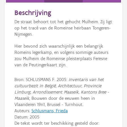
Persoon of collectief
Beschrijving
Downloads
De straat behoort tot het gehucht Mulheim. Zij ligt
Hergebruik
op het tracé van de Romeinse heirbaan Tongeren-
Nijmegen.
Aanmelden
Hier bevond zich waarschijnlijk een belangrijk
Romeins legerkamp, en volgens sommige auteurs
zou Mulheim de Romeinse pleisterplaats Feresne
van de Peutingerkaart zijn.
Bron: SCHLUSMANS F. 2005:
Inventaris van het
cultuurbezit in België, Architectuur, Provincie
Limburg, Arrondissement Maaseik, Kantons Bree -
Maaseik
, Bouwen door de eeuwen heen in
Vlaanderen 19n1, Brussel - Turnhout.
Auteurs:
Schlusmans, Frieda
Datum:
2005
De tekst wordt ter beschikking gesteld door: