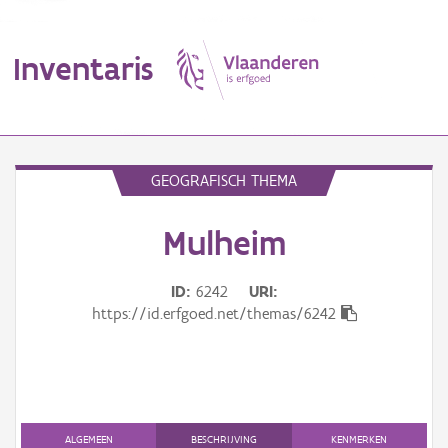
Inventaris
MENU
GEOGRAFISCH THEMA
Mulheim
Erfgoedobject
Aanduidingsobject
ID
6242
URI
https://id.erfgoed.net/themas/6242
Waarneming
Thema
Gebeurtenis
ALGEMEEN
BESCHRIJVING
KENMERKEN