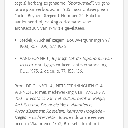
tegels) herberg zogenaamd
"Sportwereld"
, volgens
bouwplan verbouwd in 1935, naar ontwerp van
Carlos Beyaert (Izegem). Nummer 24. Enkelhuis
aanleunend bij de Anglo-Normandische
architectuur, van 1947 zie gevelsteen.
Stedelijk Archief Izegem, Bouwvergunningen 9/
1903, 30/ 1929, 57/ 1935.
VANDROMME J.,
Bijdrage tot de Toponomie van
Izegem
, onuitgegeven licentiaatsverhandeling,
KUL, 1975, 2 delen, p. 77, 155, 156.
Bron: DE GUNSCH A., METDEPENNINGHEN C. &
VANNESTE P. met medewerking van TANSENS A.
2001:
Inventaris van het cultuurbezit in België,
Architectuur, Provincie West-Vlaanderen,
Arrondissement Roeselare, Kantons Hooglede -
Izegem - Lichtervelde
, Bouwen door de eeuwen
heen in Vlaanderen 17n2, Brussel - Turnhout.