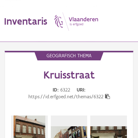
Inventaris
MENU
GEOGRAFISCH THEMA
Kruisstraat
Erfgoedobject
Aanduidingsobject
ID
6322
URI
https://id.erfgoed.net/themas/6322
Waarneming
Thema
Gebeurtenis