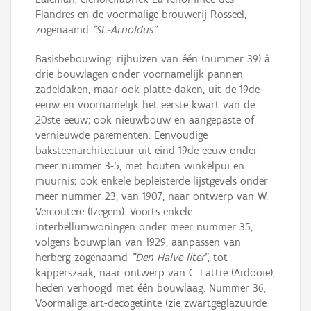
Flandres en de voormalige brouwerij Rosseel,
zogenaamd
"St.-Arnoldus"
.
Basisbebouwing: rijhuizen van één (nummer 39) à
drie bouwlagen onder voornamelijk pannen
zadeldaken, maar ook platte daken, uit de 19de
eeuw en voornamelijk het eerste kwart van de
20ste eeuw; ook nieuwbouw en aangepaste of
vernieuwde parementen. Eenvoudige
baksteenarchitectuur uit eind 19de eeuw onder
meer nummer 3-5, met houten winkelpui en
muurnis; ook enkele bepleisterde lijstgevels onder
meer nummer 23, van 1907, naar ontwerp van W.
Vercoutere (Izegem). Voorts enkele
interbellumwoningen onder meer nummer 35,
volgens bouwplan van 1929, aanpassen van
herberg zogenaamd
"Den Halve liter"
, tot
kapperszaak, naar ontwerp van C. Lattre (Ardooie),
heden verhoogd met één bouwlaag. Nummer 36,
Voormalige art-decogetinte (zie zwartgeglazuurde