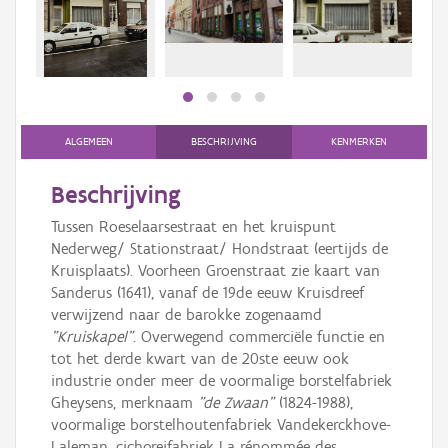
Persoon of collectief
Downloads
Hergebruik
Aanmelden
ALGEMEEN
BESCHRIJVING
KENMERKEN
Beschrijving
Tussen Roeselaarsestraat en het kruispunt
Nederweg/ Stationstraat/ Hondstraat (eertijds de
Kruisplaats). Voorheen Groenstraat zie kaart van
Sanderus (1641), vanaf de 19de eeuw Kruisdreef
verwijzend naar de barokke zogenaamd
"Kruiskapel"
. Overwegend commerciële functie en
tot het derde kwart van de 20ste eeuw ook
industrie onder meer de voormalige borstelfabriek
Gheysens, merknaam
"de Zwaan"
(1824-1988),
voormalige borstelhoutenfabriek Vandekerckhove-
Laleman, cichoreifabriek La rénommée des