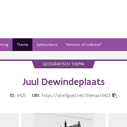
ming
Thema
Gebeurtenis
Persoon of collectief
GEOGRAFISCH THEMA
Juul Dewindeplaats
ID
6425
URI
https://id.erfgoed.net/themas/6425