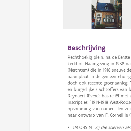
Beschrijving
Rechthoekig plein, na de Eerst
kerkhof. Naamgeving in 1938 na
(Merchtem) die in 1918 sneuveld
naamplaat in de gemeentehuisge
doch ook recente groenaanleg. 
en burgerlijke slachtoffers van
Reynaert (Evere); bas-reliëf met
inscripties: "1914-1918 West-Ro
opsomming van namen. Ten zui
naar ontwerp van F. Corneillie (
JACOBS M.,
Zij die stierven a