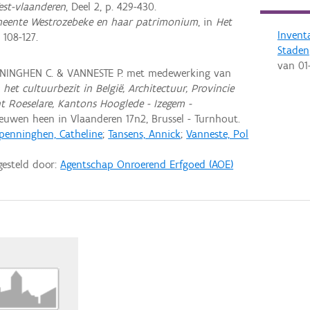
est-vlaanderen
, Deel 2, p. 429-430.
eente Westrozebeke en haar patrimonium
, in
Het
Invent
. 108-127.
Staden
van
01
NINGHEN C. & VANNESTE P. met medewerking van
 het cultuurbezit in België, Architectuur, Provincie
t Roeselare, Kantons Hooglede - Izegem -
uwen heen in Vlaanderen 17n2, Brussel - Turnhout.
penninghen, Catheline
;
Tansens, Annick
;
Vanneste, Pol
gesteld door:
Agentschap Onroerend Erfgoed (AOE)