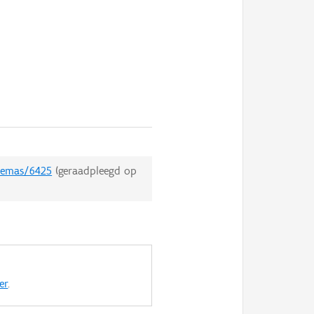
themas/6425
(geraadpleegd op
er
.