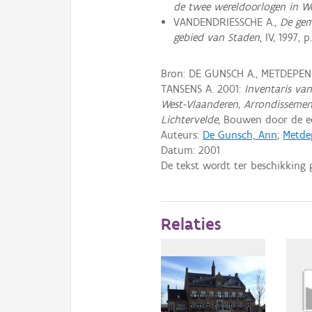
de twee wereldoorlogen in W
VANDENDRIESSCHE A.,
De gem
gebied van Staden
, IV, 1997, p
Bron: DE GUNSCH A., METDEPEN
TANSENS A. 2001:
Inventaris van
West-Vlaanderen, Arrondissemen
Lichtervelde
, Bouwen door de ee
Auteurs:
De Gunsch, Ann
;
Metde
Datum:
2001
De tekst wordt ter beschikking 
Relaties