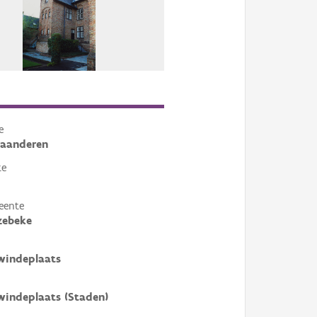
e
laanderen
te
eente
zebeke
windeplaats
windeplaats (Staden)