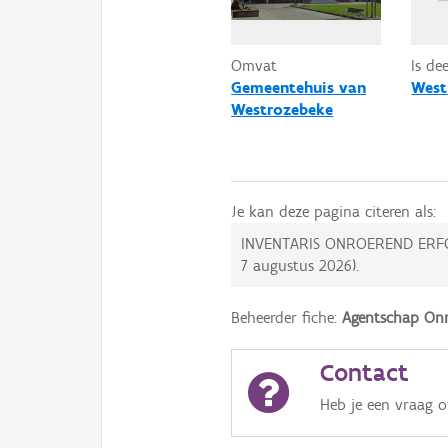
Omvat
Is de
Gemeentehuis van
West
Westrozebeke
Je kan deze pagina citeren als:
INVENTARIS ONROEREND ERF
7 augustus 2026
).
Beheerder fiche:
Agentschap Onr
Contact
Heb je een vraag 