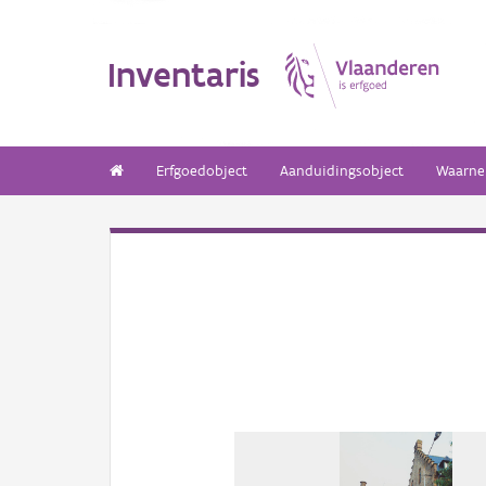
Inventaris
Erfgoedobject
Aanduidingsobject
Waarne