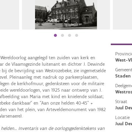
Provinci
e Wereldoorlog aangelegd ten zuiden van kerk en
West-V
ar de Vlaamsgezinde luitenant en dichter J. Dewinde
Gemeen
e bij de bevrijding van Westrozebeke, zie ingemetselde
Staden
vel. Pleinaanleg met nadruk op parkeerplaatsen,
Tegen de kerkhofmuur, gedenksteen voor de militaire
Deelgem
 beide wereldoorlogen, van 1925 naar ontwerp van J.
Westro
 afbeelding van Maria met kind en knielende soldaat;
Straat
osebeke dankbaar" en "Aan onze helden 40-45" +
Juul De
den van het plein, van Arteveldemonument van 1982
Varsenaere).
Locatie
Juul De
ls helden... Inventaris van de oorlogsgedenktekens van