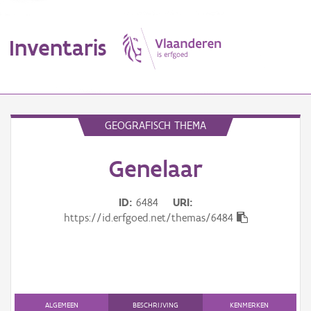
Inventaris
MENU
GEOGRAFISCH THEMA
Genelaar
Erfgoedobject
Aanduidingsobject
ID
6484
URI
https://id.erfgoed.net/themas/6484
Waarneming
Thema
Gebeurtenis
ALGEMEEN
BESCHRIJVING
KENMERKEN