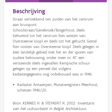
Persoon of collectief
Beschrijving
Downloads
Straat vertrekkend ten zuiden van het centrum
Hergebruik
aan kruispunt
Schoolstraat/Genebroek/Borgerhout; deels
Aanmelden
behorend tot het centrum (ten westen van
Oversteense loop) en deels tot het gehucht Gestel
(ten oosten van Oversteense loop). Deels gelegen in
zeer landelijk gebied met her en der sporen van
oudere bebouwing, onder meer nr. 47: een
versteende deels ingevallen Kempische schuur
gelegen op een perceel dat volgens
kadastergegevens nog onbebouwd was in 1946.
Kadaster Antwerpen, Mutatieregisters Meerhout,
schetsen 1946/20.
Bron: KENNES H. & STEYAERT R. 2002:
Inventaris
van het cultuurbezit in België, Architectuur,