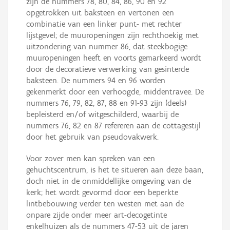
zijn de nummers 78, 80, 84, 86, 90 en 92
opgetrokken uit baksteen en vertonen een
combinatie van een linker punt- met rechter
lijstgevel; de muuropeningen zijn rechthoekig met
uitzondering van nummer 86, dat steekbogige
muuropeningen heeft en voorts gemarkeerd wordt
door de decoratieve verwerking van gesinterde
baksteen. De nummers 94 en 96 worden
gekenmerkt door een verhoogde, middentravee. De
nummers 76, 79, 82, 87, 88 en 91-93 zijn (deels)
bepleisterd en/of witgeschilderd, waarbij de
nummers 76, 82 en 87 refereren aan de cottagestijl
door het gebruik van pseudovakwerk.
Voor zover men kan spreken van een
gehuchtscentrum, is het te situeren aan deze baan,
doch niet in de onmiddellijke omgeving van de
kerk; het wordt gevormd door een beperkte
lintbebouwing verder ten westen met aan de
onpare zijde onder meer art-decogetinte
enkelhuizen als de nummers 47-53 uit de jaren