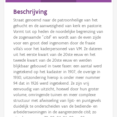
Persoon of collectief
Beschrijving
Downloads
Straat genoemd naar de patroonheilige van het
Hergebruik
gehucht en de aanwezigheid van kerk en pastorie.
Vormt tot op heden de noordelijke begrenzing van
Aanmelden
de zogenaamde "
cité
" en wordt aan de even zijde
voor een groot deel ingenomen door de fraaie
villa's voor het kaderpersoneel van V.M. Ze dateren
uit het eerste kwart van de 20ste eeuw en het
tweede kwart van de 20ste eeuw en werden
blijkbaar gebouwd in twee fasen: een aantal werd
ingetekend op het kadaster in 1907, de overige in
1930; uitzondering hierop is onder meer nummer
94 dat in 1926 werd ingetekend. Ze zijn vrij
eenvoudig van uitzicht, hoewel door hun groter
volume, omringende tuinen en meer complexe
structuur met afwisseling van lijst- en puntgevels
duidelijk te onderscheiden van de bediende- en
arbeiderswoningen in de aangrenzende cité; zo