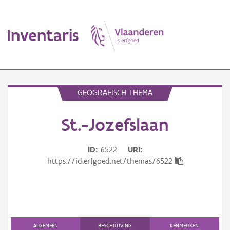
Inventaris
MENU
GEOGRAFISCH THEMA
St.-Jozefslaan
Erfgoedobject
Aanduidingsobject
ID
6522
URI
https://id.erfgoed.net/themas/6522
Waarneming
Thema
Gebeurtenis
ALGEMEEN
BESCHRIJVING
KENMERKEN