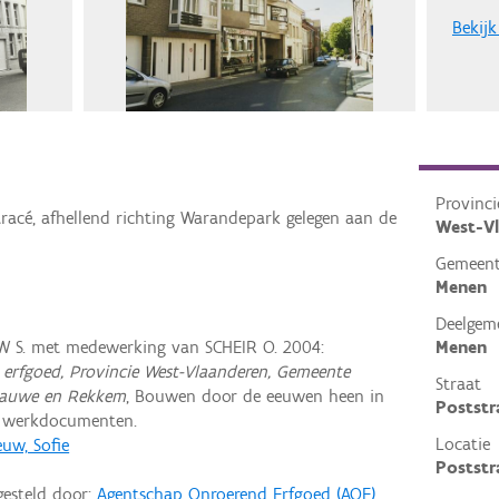
Bekijk
Provinci
tracé, afhellend richting Warandepark gelegen aan de
West-V
Gemeen
Menen
Deelgem
 S. met medewerking van SCHEIR O. 2004:
Menen
erfgoed, Provincie West-Vlaanderen, Gemeente
Straat
Lauwe en Rekkem
, Bouwen door de eeuwen heen in
Poststr
n werkdocumenten.
Locatie
uw, Sofie
Poststr
gesteld door:
Agentschap Onroerend Erfgoed (AOE)