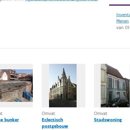
Invent
Menen
van
01
at
Omvat
Omvat
se bunker
Eclectisch
Stadswoning
postgebouw