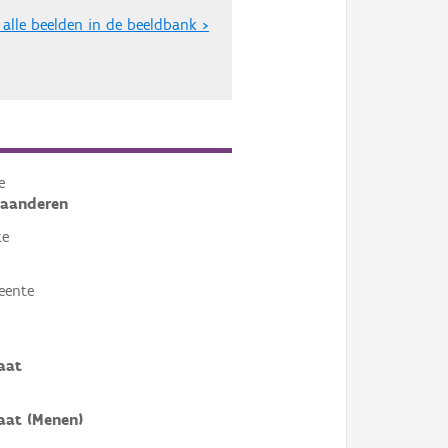
 alle beelden in de beeldbank >
e
laanderen
te
eente
aat
aat (Menen)