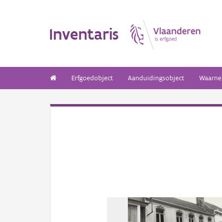
Inventaris
Erfgoedobject
Aanduidingsobject
Waarne