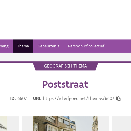
ming
Thema
Gebeurtenis
Persoon of collectief
GEOGRAFISCH THEMA
Poststraat
ID
6607
URI
https://id.erfgoed.net/themas/6607