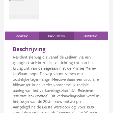
Persoon of collectief
Downloads
Hergebruik
Aanmelden
ALGEMEEN
BESCHRIJVING
KENMERKEN
Beschrijving
Residentiële weg die vanaf de Zeelaan via een
gebogen tracé in zuidelijke richting tot aan het
kruispunt van de Zegelaan met de Prinses Marie-
Josélaan loopt. De weg vormt samen met
oostelijke tegenhanger Meeuwenlaan een circulaire
blikvanger in de verder voornamelijk radiale
aanleg van het verkavelingsplan "
S.A. Breedene-
sur-mer lez-Ostende
". Dit verkavelingsplan werd in
het begin van de 20ste eeuw ontworpen.
Aangelegd na de Eerste Wereldoorlog; voor 1939
stond de weg bekend als "
Avenue de Locht
­" naar