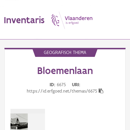
Inventaris
MENU
GEOGRAFISCH THEMA
Bloemenlaan
Erfgoedobject
Aanduidingsobject
ID
6675
URI
https://id.erfgoed.net/themas/6675
Waarneming
Thema
Gebeurtenis