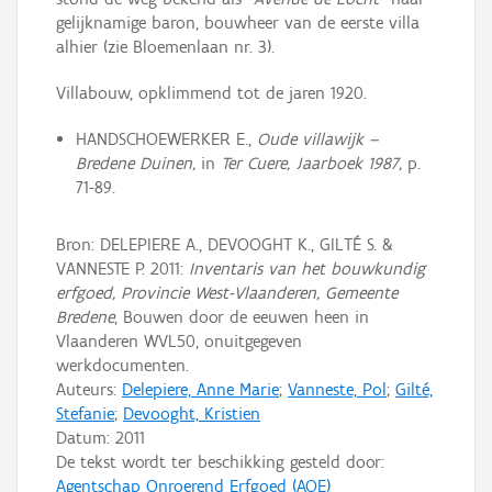
ge­lijk­na­mige ba­ron, bouwheer van de eerste villa
alhier (zie Bloemenlaan nr. 3).
Villabouw, opklimmend tot de jaren 1920.
HANDSCHOEWERKER E.,
Oude villawijk –
Bredene Duinen,
in
Ter Cuere, Jaarboek 1987,
p.
71-89.
Bron: DELEPIERE A., DEVOOGHT K., GILTÉ S. &
VANNESTE P. 2011:
Inventaris van het bouwkundig
erfgoed, Provincie West-Vlaanderen, Gemeente
Bredene
, Bouwen door de eeuwen heen in
Vlaanderen WVL50, onuitgegeven
werkdocumenten.
Auteurs:
Delepiere, Anne Marie
;
Vanneste, Pol
;
Gilté,
Stefanie
;
Devooght, Kristien
Datum:
2011
De tekst wordt ter beschikking gesteld door:
Agentschap Onroerend Erfgoed (AOE)