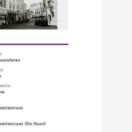
e
laanderen
te
n
eente
ne
seriestraat
seriestraat (De Haan)