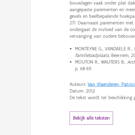
bouwlagen vaak onder plat dak,
aangepaste parementen en meest
gevels en beelbepalende hoekpande
27). Daarnaast parementen met 
ondergaat de invloed van de cot
vervanging van oudere bebouw
MONTEYNE G., VANDAELE R.,
familiebadplaats,
Beernem, 20
MOUTON R., WAUTERS B.,
Arc
p. 68-69.
Auteurs:
Van Vlaenderen, Patric
Datum:
2012
De tekst wordt ter beschikking 
Bekijk alle teksten