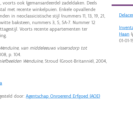
 voorts ook (gemansardeerde) zadeldaken. Deels
al met recente winkelpuien. Enkele opvallende
Delacen
n in neoclassicistische stijl (nummers 11, 13, 19, 21,
witte baksteen, nummers 3, 5, 5A-7. Nummer 12
Invent
tagestijl. Voorts recente appartementen ter
Haan
(
ing.
01-01-1
Wenduine, van middeleeuws vissersdorp tot
08, p. 104.
hiefbeelden Wenduine,
Stroud (Groot-Britannië), 2004,
ia
gesteld door:
Agentschap Onroerend Erfgoed (AOE)