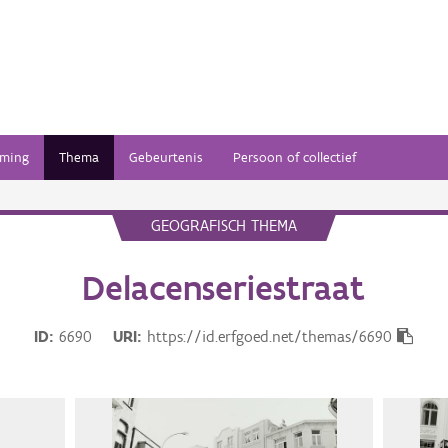
ming
Thema
Gebeurtenis
Persoon of collectief
GEOGRAFISCH THEMA
Delacenseriestraat
ID
6690
URI
https://id.erfgoed.net/themas/6690