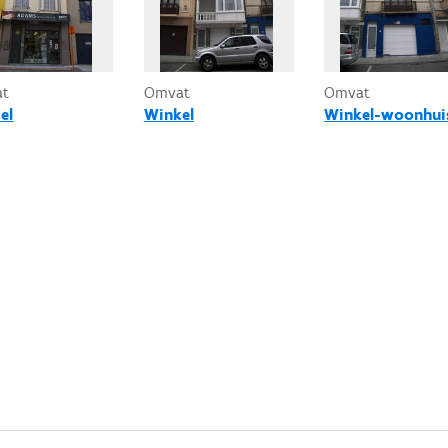
at
Omvat
Omvat
el
Winkel
Winkel-woonhui