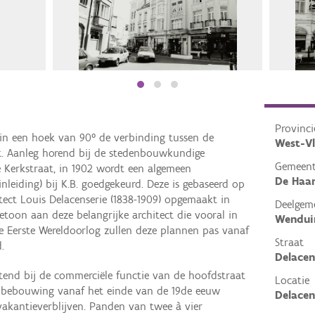
Provinci
 in een hoek van 90° de verbinding tussen de
West-V
at. Aanleg horend bij de stedenbouwkundige
Gemeen
 Kerkstraat, in 1902 wordt een algemeen
De Haa
inleiding) bij K.B. goedgekeurd. Deze is gebaseerd op
ect Louis Delacenserie (1838-1909) opgemaakt in
Deelgem
etoon aan deze belangrijke architect die vooral in
Wendui
de Eerste Wereldoorlog zullen deze plannen pas vanaf
Straat
.
Delacen
tend bij de commerciële functie van de hoofdstraat
Locatie
en bebouwing vanaf het einde van de 19de eeuw
Delacen
vakantieverblijven. Panden van twee à vier