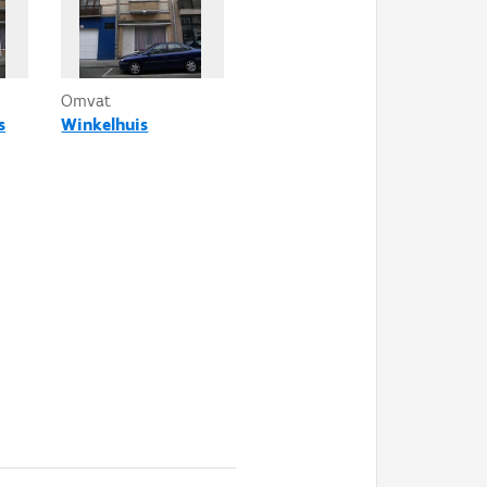
Omvat
s
Winkelhuis