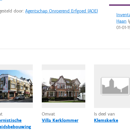
gesteld door:
Agentschap Onroerend Erfgoed (AOE)
Invent
Haan
(
01-01-1
at
Omvat
Is deel van
rnistische
Villa Kerklommer
Klemskerke
eidsbebouwing