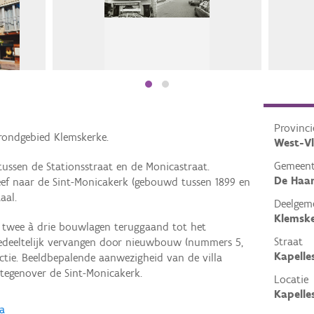
Provinci
rondgebied Klemskerke.
West-V
Gemeen
 tussen de Stationsstraat en de Monicastraat.
De Haa
reef naar de Sint-Monicakerk (gebouwd tussen 1899 en
aal.
Deelgem
Klemsk
twee à drie bouwlagen teruggaand tot het
Straat
gedeeltelijk vervangen door nieuwbouw (nummers 5,
Kapelle
ctie. Beeldbepalende aanwezigheid van de villa
egenover de Sint-Monicakerk.
Locatie
Kapelle
ia