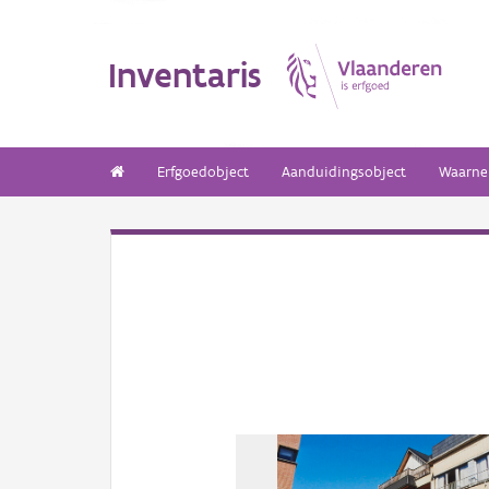
Inventaris
Erfgoedobject
Aanduidingsobject
Waarne