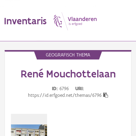
Inventaris
MENU
GEOGRAFISCH THEMA
René Mouchottelaan
Erfgoedobject
Aanduidingsobject
ID
6796
URI
https://id.erfgoed.net/themas/6796
Waarneming
Thema
Gebeurtenis