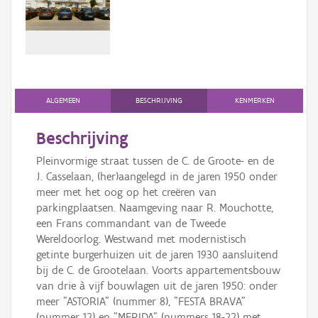
Persoon of collectief
Downloads
Hergebruik
Aanmelden
ALGEMEEN
BESCHRIJVING
KENMERKEN
Beschrijving
Pleinvormige straat tussen de C. de Groote- en de
J. Casselaan, (her)aangelegd in de jaren 1950 onder
meer met het oog op het creëren van
parkingplaatsen. Naamgeving naar R. Mouchotte,
een Frans commandant van de Tweede
Wereldoorlog. Westwand met modernistisch
getinte burgerhuizen uit de jaren 1930 aansluitend
bij de C. de Grootelaan. Voorts appartementsbouw
van drie à vijf bouwlagen uit de jaren 1950: onder
meer "ASTORIA" (nummer 8), "FESTA BRAVA"
(nummer 12) en "MERIDA" (nummers 18-22) met