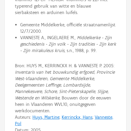
typerend gebruik van witte en blauwe
sierbaksteen en arduinen luifels.
Gemeente Middelkerke, officiële straatnamenlijst
12/7/2000.
VANNESTE A., INGELAERE M.,
Middelkerke - Zijn
geschiedenis - Zijn volk - Zijn tradities - Zijn kerk
- Zijn mirakuleus kruis
, s.n., 1988, p. 99.
Bron: HUYS M., KERRINCKX H. & VANNESTE P. 2005:
Inventaris van het bouwkundig erfgoed, Provincie
West-Vlaanderen, Gemeente Middelkerke,
Deelgemeenten Leffinge, Lombardsijde,
Mannekesvere, Schore, Sint-Pieterskapelle, Slijpe,
Westende en Wilskerke
, Bouwen door de eeuwen
heen in Vlaanderen WVL10, onuitgegeven
werkdocumenten.
Auteurs:
Huys, Martine
;
Kerrinckx, Hans
;
Vanneste,
Pol
Datum:
2005