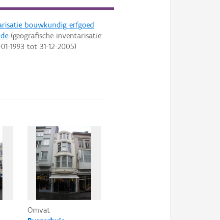
arisatie bouwkundig erfgoed
nde
(geografische inventarisatie:
-01-1993
tot
31-12-2005
)
Omvat