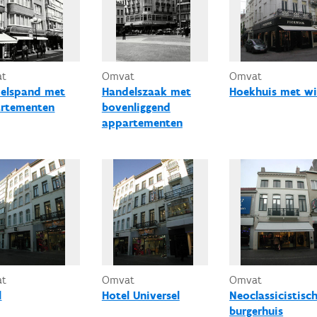
at
Omvat
Omvat
elspand met
Handelszaak met
Hoekhuis met wi
rtementen
bovenliggend
appartementen
at
Omvat
Omvat
l
Hotel Universel
Neoclassicistisc
burgerhuis