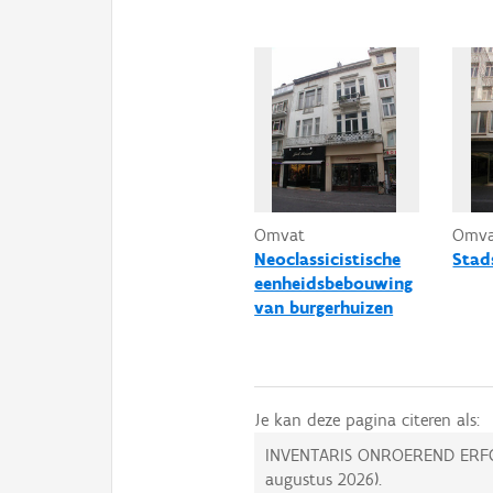
Omvat
Omv
Neoclassicistische
Stad
eenheidsbebouwing
van burgerhuizen
Je kan deze pagina citeren als:
INVENTARIS ONROEREND ERF
augustus 2026
).