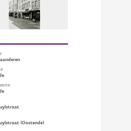
e
laanderen
te
de
eente
de
uylstraat
uylstraat (Oostende)