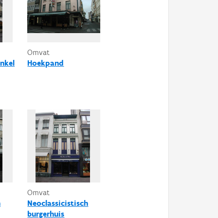
Omvat
nkel
Hoekpand
Omvat
h
Neoclassicistisch
burgerhuis