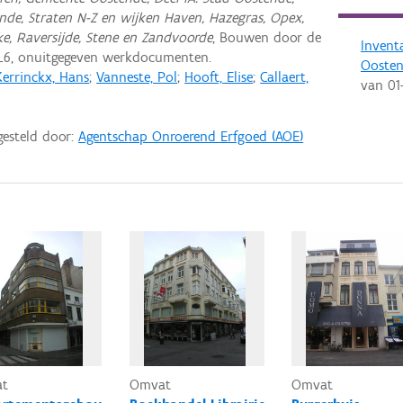
ende, Straten N-Z en wijken Haven, Hazegras, Opex,
ke, Raversijde, Stene en Zandvoorde
, Bouwen door de
Invent
L6, onuitgegeven werkdocumenten.
Ooste
Kerrinckx, Hans
;
Vanneste, Pol
;
Hooft, Elise
;
Callaert,
van
01
gesteld door:
Agentschap Onroerend Erfgoed (AOE)
at
Omvat
Omvat