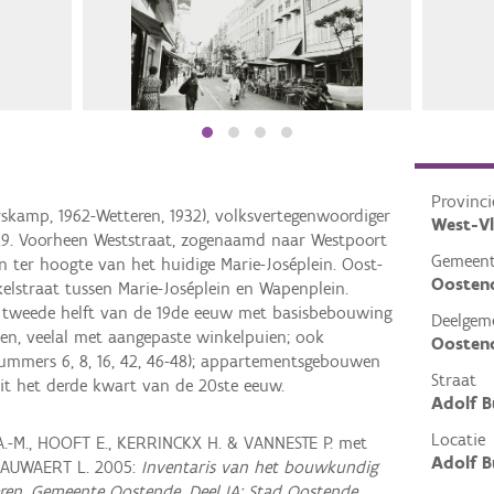
Provinci
skamp, 1962-Wetteren, 1932), volksvertegenwoordiger
West-V
29. Voorheen Weststraat, zogenaamd naar Westpoort
Gemeen
n ter hoogte van het huidige Marie-Joséplein. Oost-
Oosten
kelstraat tussen Marie-Joséplein en Wapenplein.
 tweede helft van de 19de eeuw met basisbebouwing
Deelgem
zen, veelal met aangepaste winkelpuien; ook
Oosten
mmers 6, 8, 16, 42, 46-48); appartementsgebouwen
Straat
it het derde kwart van de 20ste eeuw.
Adolf B
Locatie
A.-M., HOOFT E., KERRINCKX H. & VANNESTE P. met
Adolf B
NAUWAERT L. 2005:
Inventaris van het bouwkundig
ren, Gemeente Oostende, Deel IA: Stad Oostende,