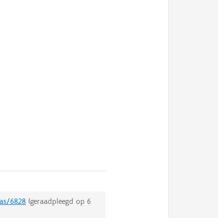
mas/6828
(geraadpleegd op
6