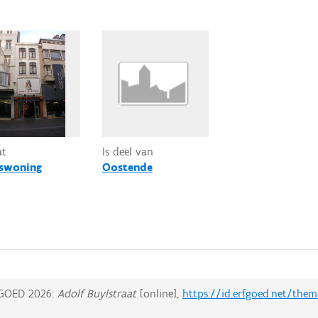
at
Is deel van
swoning
Oostende
GOED 2026:
Adolf Buylstraat
[online],
https://id.erfgoed.net/the