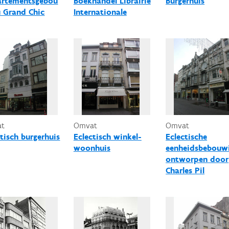
rtementsgebou
Boekhandel Librairie
Burgerhuis
 Grand Chic
Internationale
at
Omvat
Omvat
ctisch burgerhuis
Eclectisch winkel-
Eclectische
woonhuis
eenheidsbebouw
ontworpen door
Charles Pil