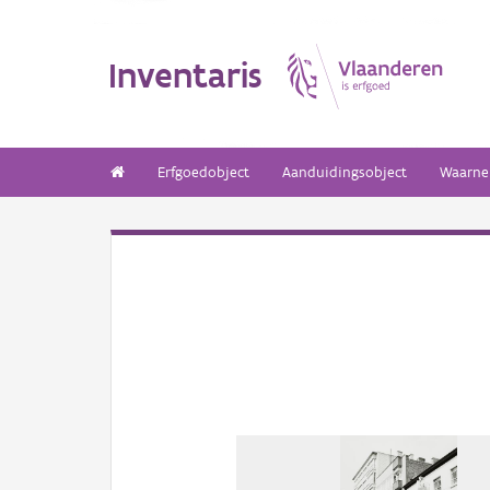
Inventaris
Erfgoedobject
Aanduidingsobject
Waarne