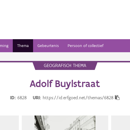
ming
Thema
Gebeurtenis
Persoon of collectief
GEOGRAFISCH THEMA
Adolf Buylstraat
ID
6828
URI
https://id.erfgoed.net/themas/6828