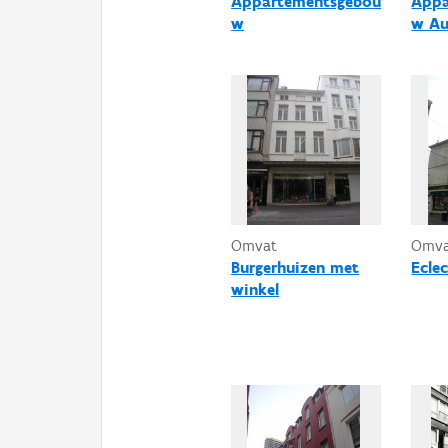
Appartementsgebou
Appa
w
w Au
Omvat
Omv
Burgerhuizen met
Ecle
winkel