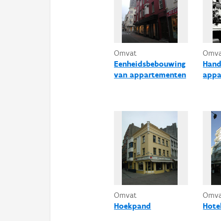
Omvat
Omv
Eenheidsbebouwing
Hand
van appartementen
appa
Omvat
Omv
Hoekpand
Hote