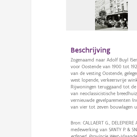
Beschrijving
Zogenaamd naar Adolf Buyl (Ser
voor Oostende van 1900 tot 19
van de vesting Oostende, gelege
west lopende, verkeersvrije win
Rijwoningen teruggaand tot de
van neoclassicistische breedhui
vernieuwde gevelparementen (nu
van vier tot zeven bouwlagen u
Bron: CALLAERT G., DELEPIERE 
medewerking van SANTY P. & S
erfgoed, Provincie West-Vlaande