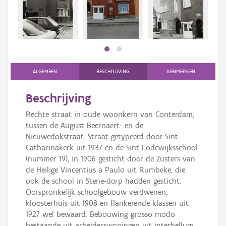
Persoon of collectief
Downloads
Hergebruik
Aanmelden
ALGEMEEN
BESCHRIJVING
KENMERKEN
Beschrijving
Rechte straat in oude woonkern van Conterdam,
tussen de August Beernaert- en de
Nieuwedokstraat. Straat getypeerd door Sint-
Catharinakerk uit 1937 en de Sint-Lodewijksschool
(nummer 19), in 1906 gesticht door de Zusters van
de Heilige Vincentius a Paulo uit Rumbeke, die
ook de school in Stene-dorp hadden gesticht.
Oorspronkelijk schoolgebouw verdwenen,
kloosterhuis uit 1908 en flankerende klassen uit
1927 wel bewaard. Bebouwing grosso modo
bestaande uit arbeiderswoningen uit interbellum.