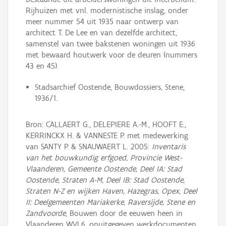
Rijhuizen met vnl. modernistische inslag, onder
meer nummer 54 uit 1935 naar ontwerp van
architect T. De Lee en van dezelfde architect,
samenstel van twee bakstenen woningen uit 1936
met bewaard houtwerk voor de deuren (nummers
43 en 45).
Stadsarchief Oostende, Bouwdossiers, Stene,
1936/1.
Bron: CALLAERT G., DELEPIERE A.-M., HOOFT E.,
KERRINCKX H. & VANNESTE P. met medewerking
van SANTY P. & SNAUWAERT L. 2005:
Inventaris
van het bouwkundig erfgoed, Provincie West-
Vlaanderen, Gemeente Oostende, Deel IA: Stad
Oostende, Straten A-M, Deel IB: Stad Oostende,
Straten N-Z en wijken Haven, Hazegras, Opex, Deel
II: Deelgemeenten Mariakerke, Raversijde, Stene en
Zandvoorde
, Bouwen door de eeuwen heen in
Vlaanderen WVL6, onuitgegeven werkdocumenten.