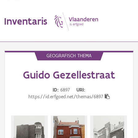
Inventaris
MENU
GEOGRAFISCH THEMA
Guido Gezellestraat
Erfgoedobject
Aanduidingsobject
ID
6897
URI
https://id.erfgoed.net/themas/6897
Waarneming
Thema
Gebeurtenis