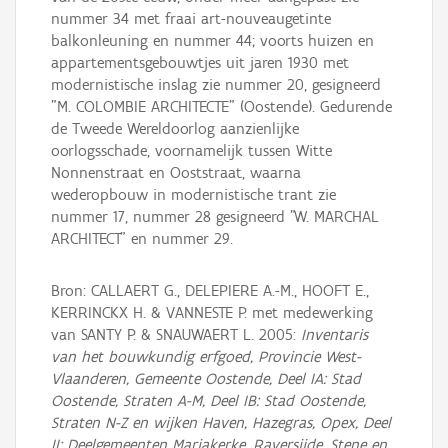
nummer 34 met fraai art-nouveaugetinte
balkonleuning en nummer 44; voorts huizen en
appartementsgebouwtjes uit jaren 1930 met
modernistische inslag zie nummer 20, gesigneerd
"M. COLOMBIE ARCHITECTE" (Oostende). Gedurende
de Tweede Wereldoorlog aanzienlijke
oorlogsschade, voornamelijk tussen Witte
Nonnenstraat en Ooststraat, waarna
wederopbouw in modernistische trant zie
nummer 17, nummer 28 gesigneerd "W. MARCHAL
ARCHITECT" en nummer 29.
Bron: CALLAERT G., DELEPIERE A.-M., HOOFT E.,
KERRINCKX H. & VANNESTE P. met medewerking
van SANTY P. & SNAUWAERT L. 2005:
Inventaris
van het bouwkundig erfgoed, Provincie West-
Vlaanderen, Gemeente Oostende, Deel IA: Stad
Oostende, Straten A-M, Deel IB: Stad Oostende,
Straten N-Z en wijken Haven, Hazegras, Opex, Deel
II: Deelgemeenten Mariakerke, Raversijde, Stene en