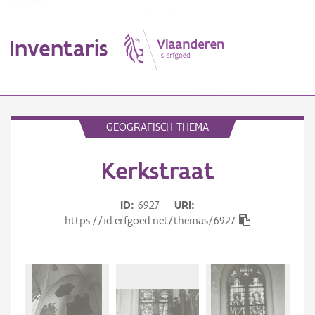
Inventaris
MENU
GEOGRAFISCH THEMA
Kerkstraat
Erfgoedobject
Aanduidingsobject
ID
6927
URI
https://id.erfgoed.net/themas/6927
Waarneming
Thema
Gebeurtenis