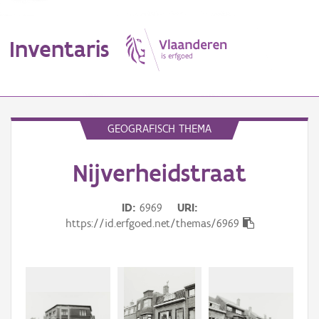
Inventaris
MENU
GEOGRAFISCH THEMA
Nijverheidstraat
Erfgoedobject
Aanduidingsobject
ID
6969
URI
https://id.erfgoed.net/themas/6969
Waarneming
Thema
Gebeurtenis