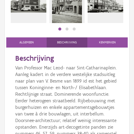
Persoon of collectief
Downloads
Hergebruik
Aanmelden
ALGEMEEN
BESCHRIJVING
KENMERKEN
Beschrijving
Van Professor Mac Leod- naar Sint-Catharinaplein.
Aanleg kadert in de verdere westelijke stadsuitleg
naar plan van V. Besme van 1899 id est het gebied
tussen Koninginne- en North-/ Elisabethlaan.
Rechtlijnige straat. Dominerende woonfunctie.
Eerder heterogeen straatbeeld. Rijbebouwing met
burgerhuizen en enkele appartementsgebouwtjes
van twee à drie bouwlagen, uit interbellum.
Doorsnee-architectuur; relatief weinig interessante
opstanden. Enerzijds art-decogetinte panden zie
nummers 46, 57, 59, nummers 38-40 als samenstel