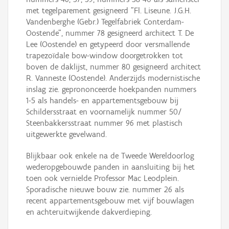
met tegelparement gesigneerd "Fl. Liseune. J.G.H.
Vandenberghe (Gebr.) Tegelfabriek Conterdam-
Oostende", nummer 78 gesigneerd architect T. De
Lee (Oostende) en getypeerd door versmallende
trapezoïdale bow-window doorgetrokken tot
boven de daklijst, nummer 80 gesigneerd architect
R. Vanneste (Oostende). Anderzijds modernistische
inslag zie. geprononceerde hoekpanden nummers
1-5 als handels- en appartementsgebouw bij
Schildersstraat en voornamelijk nummer 50/
Steenbakkersstraat nummer 96 met plastisch
uitgewerkte gevelwand.
Blijkbaar ook enkele na de Tweede Wereldoorlog
wederopgebouwde panden in aansluiting bij het
toen ook vernielde Professor Mac Leodplein.
Sporadische nieuwe bouw zie. nummer 26 als
recent appartementsgebouw met vijf bouwlagen
en achteruitwijkende dakverdieping.