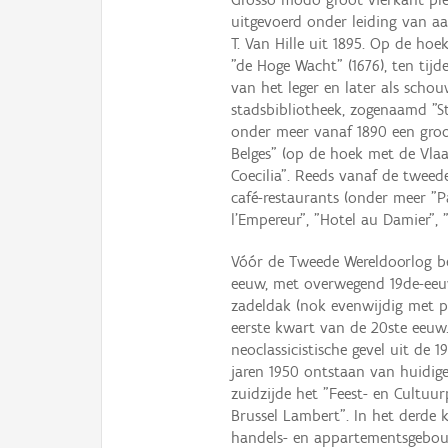
uitgevoerd onder leiding van a
T. Van Hille uit 1895. Op de hoe
"de Hoge Wacht" (1676), ten tij
van het leger en later als schou
stadsbibliotheek, zogenaamd "Sta
onder meer vanaf 1890 een gro
Belges" (op de hoek met de Vla
Coecilia". Reeds vanaf de tweed
café-restaurants (onder meer "P
l'Empereur", "Hotel au Damier", 
Vóór de Tweede Wereldoorlog b
eeuw, met overwegend 19de-eeuw
zadeldak (nok evenwijdig met p
eerste kwart van de 20ste eeuw
neoclassicistische gevel uit d
jaren 1950 ontstaan van huidi
zuidzijde het "Feest- en Cultuu
Brussel Lambert". In het derde
handels- en appartementsgebouw