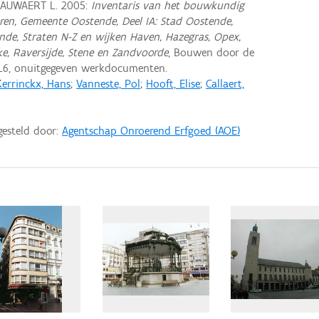
NAUWAERT L. 2005:
Inventaris van het bouwkundig
ren, Gemeente Oostende, Deel IA: Stad Oostende,
ende, Straten N-Z en wijken Haven, Hazegras, Opex,
ke, Raversijde, Stene en Zandvoorde
, Bouwen door de
L6, onuitgegeven werkdocumenten.
Kerrinckx, Hans
;
Vanneste, Pol
;
Hooft, Elise
;
Callaert,
gesteld door:
Agentschap Onroerend Erfgoed (AOE)