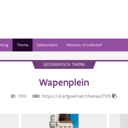
ming
Thema
Gebeurtenis
Persoon of collectief
GEOGRAFISCH THEMA
Wapenplein
ID
7013
URI
https://id.erfgoed.net/themas/7013