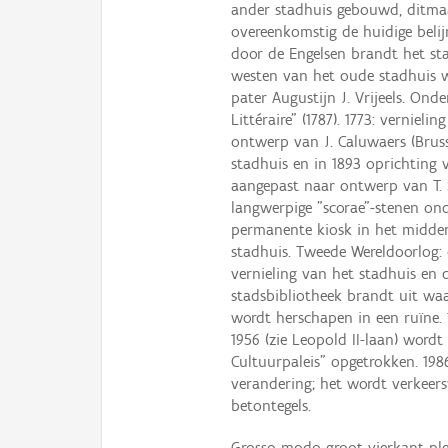
ander stadhuis gebouwd, ditma
overeenkomstig de huidige belij
door de Engelsen brandt het sta
westen van het oude stadhuis 
pater Augustijn J. Vrijeels. Ond
Littéraire" (1787). 1773: vernie
ontwerp van J. Caluwaers (Brusse
stadhuis en in 1893 oprichting
aangepast naar ontwerp van T. S
langwerpige "scorae"-stenen on
permanente kiosk in het midde
stadhuis. Tweede Wereldoorlog
vernieling van het stadhuis en 
stadsbibliotheek brandt uit waar
wordt herschapen in een ruïne.
1956 (zie Leopold II-laan) word
Cultuurpaleis" opgetrokken. 19
verandering; het wordt verkeer
betontegels.
Grosso modo groot vierkant plei