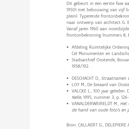
Dit gebeurt in een eerste fase a
1950) met bebouwing van vijf 
plein). Typerende frontonbekro
naar ontwerp van architect G. B
Vanaf jaren 1960 aan noordzij
frontonbekroning (nummers 8, 8
Afdeling Ruimtelijke Ordeni
Cel Monumenten en Landscha
Stadsarchief Oostende, Bouwdo
1958/192. .
DESCHACHT D.,
Straatnamen v
LOY M., De beiaard van Oost
VALCKE L., 100 jaar geleden.
Nelle
, 1995, nummer 3, p. 126-
VANALDERWEIRELDT M.,
Het 
de hand van oude foto's en 
Bron: CALLAERT G., DELEPIERE 