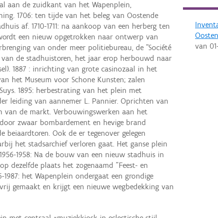
al aan de zuidkant van het Wapenplein,
ning. 1706: ten tijde van het beleg van Oostende
Invent
dhuis af. 1710-1711: na aankoop van een herberg ten
Ooste
wordt een nieuw opgetrokken naar ontwerp van
van
01
erbrenging van onder meer politiebureau, de "Société
ling van de stadhuistoren, het jaar erop herbouwd naar
l). 1887 : inrichting van grote casinozaal in het
 van het Museum voor Schone Kunsten; zalen
uys. 1895: herbestrating van het plein met
der leiding van aannemer L. Pannier. Oprichten van
n van de markt. Verbouwingswerken aan het
: door zwaar bombardement en hevige brand
de beiaardtoren. Ook de er tegenover gelegen
bij het stadsarchief verloren gaat. Het ganse plein
 1956-1958: Na de bouw van een nieuw stadhuis in
t op dezelfde plaats het zogenaamd "Feest- en
86-1987: het Wapenplein ondergaat een grondige
svrij gemaakt en krijgt een nieuwe wegbedekking van
n met centraal *muziekkiosk in eclectische stijl