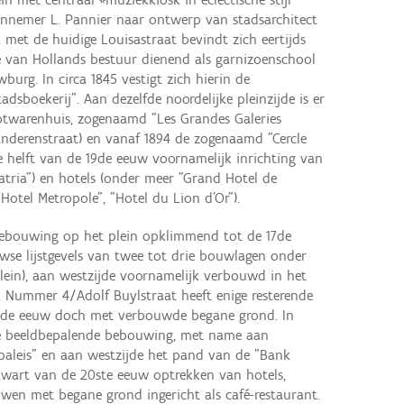
annemer L. Pannier naar ontwerp van stadsarchitect
k met de huidige Louisastraat bevindt zich eertijds
de van Hollands bestuur dienend als garnizoenschool
wburg. In circa 1845 vestigt zich hierin de
dsboekerij". Aan dezelfde noordelijke pleinzijde is er
otwarenhuis, zogenaamd "Les Grandes Galeries
anderenstraat) en vanaf 1894 de zogenaamd "Cercle
e helft van de 19de eeuw voornamelijk inrichting van
atria") en hotels (onder meer "Grand Hotel de
"Hotel Metropole", "Hotel du Lion d'Or").
ebouwing op het plein opklimmend tot de 17de
se lijstgevels van twee tot drie bouwlagen onder
lein), aan westzijde voornamelijk verbouwd in het
. Nummer 4/Adolf Buylstraat heeft enige resterende
e 19de eeuw doch met verbouwde begane grond. In
ge beeldbepalende bebouwing, met name aan
rpaleis" en aan westzijde het pand van de "Bank
 kwart van de 20ste eeuw optrekken van hotels,
en met begane grond ingericht als café-restaurant.