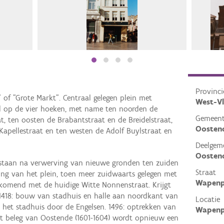
Provinci
of "Grote Markt". Centraal gelegen plein met
West-V
d op de vier hoeken, met name ten noorden de
Gemeen
t, ten oosten de Brabantstraat en de Breidelstraat,
Oosten
Kapellestraat en ten westen de Adolf Buylstraat en
Deelgem
Oosten
staan na verwerving van nieuwe gronden ten zuiden
Straat
ing van het plein, toen meer zuidwaarts gelegen met
Wapenp
komend met de huidige Witte Nonnenstraat. Krijgt
1418: bouw van stadhuis en halle aan noordkant van
Locatie
n het stadhuis door de Engelsen. 1496: optrekken van
Wapenp
het beleg van Oostende (1601-1604) wordt opnieuw een