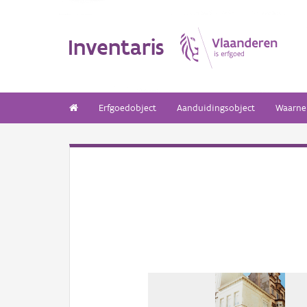
Inventaris
Erfgoedobject
Aanduidingsobject
Waarne