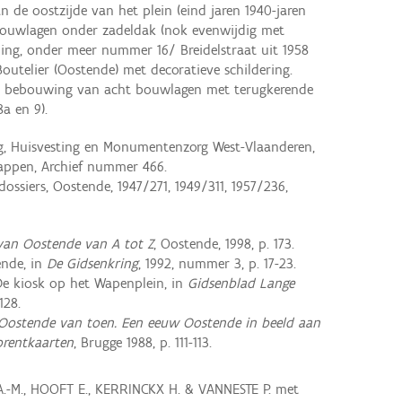
an de oostzijde van het plein (eind jaren 1940-jaren
bouwlagen onder zadeldak (nok evenwijdig met
ning, onder meer nummer 16/ Breidelstraat uit 1958
outelier (Oostende) met decoratieve schildering.
de bebouwing van acht bouwlagen met terugkerende
a en 9).
ng, Huisvesting en Monumentenzorg West-Vlaanderen,
ppen, Archief nummer 466.
ssiers, Oostende, 1947/271, 1949/311, 1957/236,
an Oostende van A tot Z
, Oostende, 1998, p. 173.
ende, in
De Gidsenkring
, 1992, nummer 3, p. 17-23.
 De kiosk op het Wapenplein, in
Gidsenblad Lange
128.
Oostende van toen. Een eeuw Oostende in beeld aan
prentkaarten
, Brugge 1988, p. 111-113.
A.-M., HOOFT E., KERRINCKX H. & VANNESTE P. met