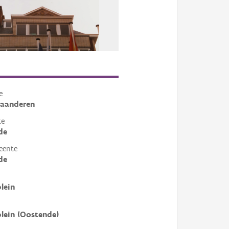
e
laanderen
te
de
eente
de
lein
lein (Oostende)