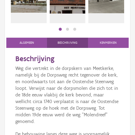
Persoon of collectief
Downloads
Hergebruik
Aanmelden
ALGEMEEN
BESCHRIJVING
KENMERKEN
Beschrijving
Weg die vertrekt in de dorpskern van Meetkerke,
namelijk bij de Dorpsweg recht tegenover de kerk,
en noordwaarts tot aan de Oostendse Steenweg
loopt. Verwijst naar de dorpsmolen die zich tot in
de 18de eeuw vlakbij de kerk bevond, maar
wellicht circa 1740 verplaatst is naar de Oostendse
Steenweg op de hoek met de Dorpsweg. Tot
midden 19de eeuw werd de weg "Molendreef"
genoemd.
De bebouwing langs deze weg is voornamelijk