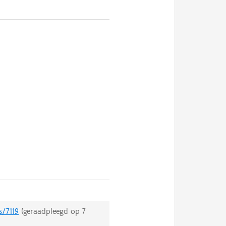
s/7119
(geraadpleegd op
7