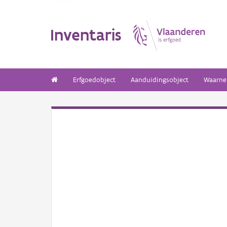
Inventaris
Erfgoedobject
Aanduidingsobject
Waarne