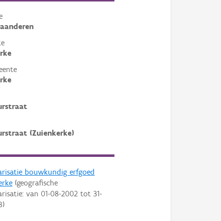
e
laanderen
te
rke
eente
rke
rstraat
rstraat (Zuienkerke)
arisatie bouwkundig erfgoed
erke
(geografische
arisatie: van
01-08-2002
tot
31-
3
)