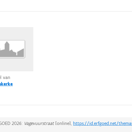
el van
nkerke
GOED 2026:
Vagevuurstraat
[online],
https://id.erfgoed.net/thema