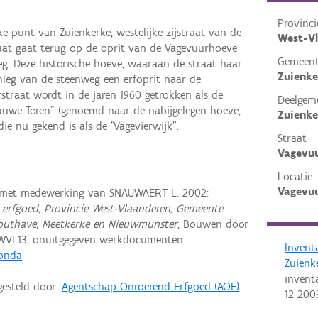
Provinci
ke punt van Zuienkerke, westelijke zijstraat van de
West-V
aat gaat terug op de oprit van de Vagevuurhoeve
Gemeen
g. Deze historische hoeve, waaraan de straat haar
Zuienke
leg van de steenweg een erfoprit naar de
straat wordt in de jaren 1960 getrokken als de
Deelgem
auwe Toren" (genoemd naar de nabijgelegen hoeve,
Zuienke
ie nu gekend is als de "Vagevierwijk".
Straat
Vagevuu
Locatie
Vagevuu
 met medewerking van SNAUWAERT L. 2002:
erfgoed, Provincie West-Vlaanderen, Gemeente
outhave, Meetkerke en Nieuwmunster
, Bouwen door
WVL13, onuitgegeven werkdocumenten.
Invent
Gonda
Zuienk
invent
gesteld door:
Agentschap Onroerend Erfgoed (AOE)
12-200