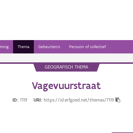
ming
Thema
Gebeurtenis
Persoon of collectief
GEOGRAFISCH THEMA
Vagevuurstraat
ID
7119
URI
https://id.erfgoed.net/themas/7119