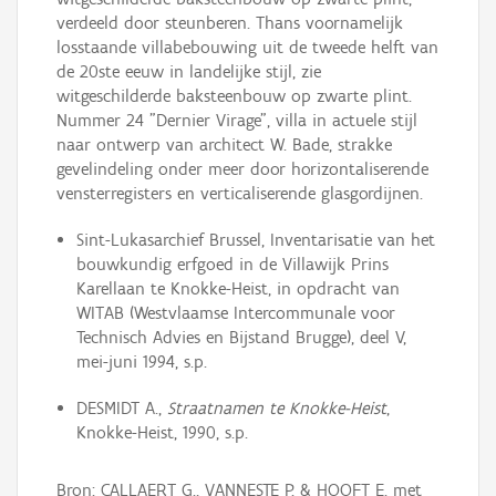
verdeeld door steunberen. Thans voornamelijk
losstaande villabebouwing uit de tweede helft van
de 20ste eeuw in landelijke stijl, zie
witgeschilderde baksteenbouw op zwarte plint.
Nummer 24 "Dernier Virage", villa in actuele stijl
naar ontwerp van architect W. Bade, strakke
gevelindeling onder meer door horizontaliserende
vensterregisters en verticaliserende glasgordijnen.
Sint-Lukasarchief Brussel, Inventarisatie van het
bouwkundig erfgoed in de Villawijk Prins
Karellaan te Knokke-Heist, in opdracht van
WITAB (Westvlaamse Intercommunale voor
Technisch Advies en Bijstand Brugge), deel V,
mei-juni 1994, s.p.
DESMIDT A.,
Straatnamen te Knokke-Heist
,
Knokke-Heist, 1990, s.p.
Bron: CALLAERT G., VANNESTE P. & HOOFT E. met