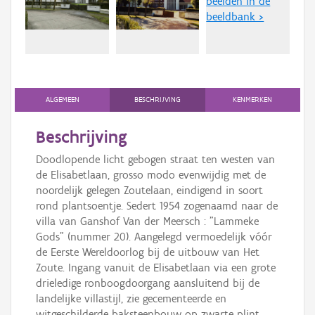
beelden in de
Persoon of collectief
beeldbank >
Downloads
Hergebruik
Aanmelden
ALGEMEEN
BESCHRIJVING
KENMERKEN
Beschrijving
Doodlopende licht gebogen straat ten westen van
de Elisabetlaan, grosso modo evenwijdig met de
noordelijk gelegen Zoutelaan, eindigend in soort
rond plantsoentje. Sedert 1954 zogenaamd naar de
villa van Ganshof Van der Meersch : "Lammeke
Gods" (nummer 20). Aangelegd vermoedelijk vóór
de Eerste Wereldoorlog bij de uitbouw van Het
Zoute. Ingang vanuit de Elisabetlaan via een grote
drieledige ronboogdoorgang aansluitend bij de
landelijke villastijl, zie gecementeerde en
witgeschilderde baksteenbouw op zwarte plint,