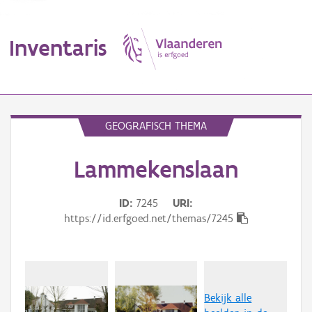
Inventaris
MENU
GEOGRAFISCH THEMA
Lammekenslaan
Erfgoedobject
Aanduidingsobject
ID
7245
URI
https://id.erfgoed.net/themas/7245
Waarneming
Thema
Gebeurtenis
Bekijk alle