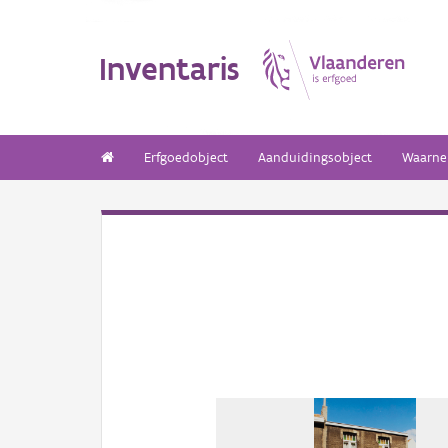
Inventaris
Erfgoedobject
Aanduidingsobject
Waarne