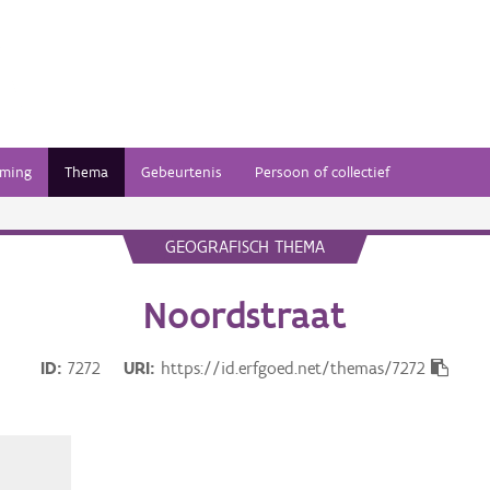
ming
Thema
Gebeurtenis
Persoon of collectief
GEOGRAFISCH THEMA
Noordstraat
ID
7272
URI
https://id.erfgoed.net/themas/7272