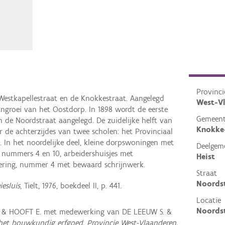
Provinci
Westkapellestraat en de Knokkestraat. Aangelegd
West-V
angroei van het Oostdorp. In 1898 wordt de eerste
Gemeen
 in de Noordstraat aangelegd. De zuidelijke helft van
Knokke
 de achterzijdes van twee scholen: het Provinciaal
O. In het noordelijke deel, kleine dorpswoningen met
Deelgem
ld nummers 4 en 10, arbeidershuisjes met
Heist
ntering, nummer 4 met bewaard schrijnwerk.
Straat
Noords
iesluis
, Tielt, 1976, boekdeel II, p. 441.
Locatie
Noordst
. & HOOFT E. met medewerking van DE LEEUW S. &
 het bouwkundig erfgoed, Provincie West-Vlaanderen,