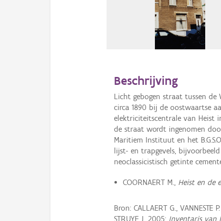
Beschrijving
Licht gebogen straat tussen de 
circa 1890 bij de oostwaartse a
elektriciteitscentrale van Heist
de straat wordt ingenomen door
Maritiem Instituut en het B.G.S.
lijst- en trapgevels, bijvoorbee
neoclassicistisch getinte ceme
COORNAERT M.,
Heist en de e
Bron: CALLAERT G., VANNESTE P
STRUYF J. 2005:
Inventaris van