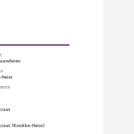
e
laanderen
te
-Heist
eente
traat
raat (Knokke-Heist)