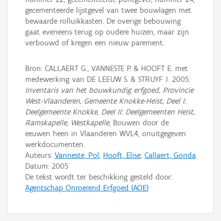
gecementeerde lijstgevel van twee bouwlagen met
bewaarde rolluikkasten. De overige bebouwing
gaat eveneens terug op oudere huizen, maar zijn
verbouwd of kregen een nieuw parement.
Bron: CALLAERT G., VANNESTE P. & HOOFT E. met
medewerking van DE LEEUW S. & STRUYF J. 2005:
Inventaris van het bouwkundig erfgoed, Provincie
West-Vlaanderen, Gemeente Knokke-Heist, Deel I:
Deelgemeente Knokke, Deel II: Deelgemeenten Heist,
Ramskapelle, Westkapelle
, Bouwen door de
eeuwen heen in Vlaanderen WVL4, onuitgegeven
werkdocumenten.
Auteurs:
Vanneste, Pol
;
Hooft, Elise
;
Callaert, Gonda
Datum:
2005
De tekst wordt ter beschikking gesteld door:
Agentschap Onroerend Erfgoed (AOE)