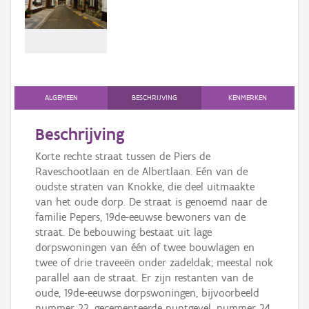
Persoon of collectief
Downloads
Hergebruik
Aanmelden
ALGEMEEN
BESCHRIJVING
KENMERKEN
Beschrijving
Korte rechte straat tussen de Piers de
Raveschootlaan en de Albertlaan. Eén van de
oudste straten van Knokke, die deel uitmaakte
van het oude dorp. De straat is genoemd naar de
familie Pepers, 19de-eeuwse bewoners van de
straat. De bebouwing bestaat uit lage
dorpswoningen van één of twee bouwlagen en
twee of drie traveeën onder zadeldak; meestal nok
parallel aan de straat. Er zijn restanten van de
oude, 19de-eeuwse dorpswoningen, bijvoorbeeld
nummer 22, gecementeerde puntgevel, nummer 24,