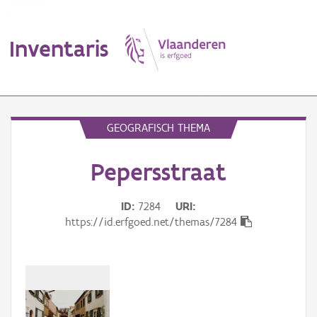
Inventaris
MENU
GEOGRAFISCH THEMA
Pepersstraat
Erfgoedobject
Aanduidingsobject
ID
7284
URI
https://id.erfgoed.net/themas/7284
Waarneming
Thema
Gebeurtenis