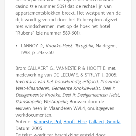
casino (zie nummer 509) dat de rechte lijn van
appartementsblokken breekt. Het westpunt van de
dijk wordt gevormd door het Rubensplein afgezet
met windschermen, met op de hoek het hotel
"Rubens" (zie nummer 589-601).
LANNOY D.,
Knokke-Heist. Terugblik
, Maldegem,
1998, p. 243-250.
Bron: CALLAERT G., VANNESTE P. & HOOFT E. met
medewerking van DE LEEUW S. & STRUYF J. 2005:
Inventaris van het bouwkundig erfgoed, Provincie
West-Vlaanderen, Gemeente Knokke-Heist, Deel I:
Deelgemeente Knokke, Deel II: Deelgemeenten Heist,
Ramskapelle, Westkapelle
, Bouwen door de
eeuwen heen in Vlaanderen WVL4, onuitgegeven
werkdocumenten.
Auteurs:
Vanneste, Pol
;
Hooft, Elise
;
Callaert, Gonda
Datum:
2005
De tekst wordt ter beschikking gesteld door: