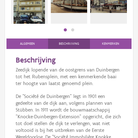
Persoon of collectief
Downloads
Hergebruik
Aanmelden
ALGEMEEN
BESCHRIJVING
KENMERKEN
Beschrijving
Zeedijk lopende van de oostgrens van Duinbergen
tot het Rubensplein, met een kenmerkende baai
ter hoogte van laatst genoemd plein.
De "Société de Duinbergen" legt in 1901 een
gedeelte van de dijk aan, volgens plannen van
Stübben. In 1911 wordt de bouwmaatschappij
"Knocke-Duinbergen-Extension" opgericht, die zich
tot doel stellen de dijk te verlengen, wat niet
voltooid is bij het uitbreken van de Eerste
Wereldoorlog. De "Société Immobilière Knokke