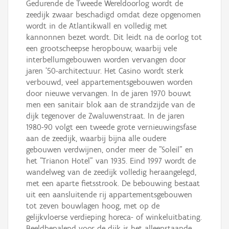
Gedurende de Tweede Wereldoorlog wordt de
zeedijk zwaar beschadigd omdat deze opgenomen
wordt in de Atlantikwall en volledig met
kannonnen bezet wordt. Dit leidt na de oorlog tot
een grootscheepse heropbouw, waarbij vele
interbellumgebouwen worden vervangen door
jaren '50-architectuur. Het Casino wordt sterk
verbouwd, veel appartementsgebouwen worden
door nieuwe vervangen. In de jaren 1970 bouwt
men een sanitair blok aan de strandzijde van de
dijk tegenover de Zwaluwenstraat. In de jaren
1980-90 volgt een tweede grote vernieuwingsfase
aan de zeedijk, waarbij bijna alle oudere
gebouwen verdwijnen, onder meer de "Soleil" en
het "Trianon Hotel" van 1935. Eind 1997 wordt de
wandelweg van de zeedijk volledig heraangelegd,
met een aparte fietsstrook. De bebouwing bestaat
uit een aansluitende rij appartementsgebouwen
tot zeven bouwlagen hoog, met op de
gelijkvloerse verdieping horeca- of winkeluitbating.
Beeldbepalend voor de dijk is het alleenstaande