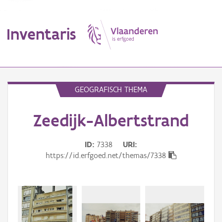
Inventaris
MENU
GEOGRAFISCH THEMA
Zeedijk-Albertstrand
Erfgoedobject
Aanduidingsobject
ID
7338
URI
https://id.erfgoed.net/themas/7338
Waarneming
Thema
Gebeurtenis