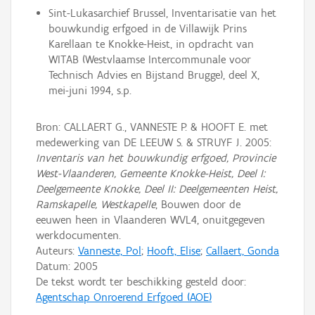
Sint-Lukasarchief Brussel, Inventarisatie van het
bouwkundig erfgoed in de Villawijk Prins
Karellaan te Knokke-Heist, in opdracht van
WITAB (Westvlaamse Intercommunale voor
Technisch Advies en Bijstand Brugge), deel X,
mei-juni 1994, s.p.
Bron: CALLAERT G., VANNESTE P. & HOOFT E. met
medewerking van DE LEEUW S. & STRUYF J. 2005:
Inventaris van het bouwkundig erfgoed, Provincie
West-Vlaanderen, Gemeente Knokke-Heist, Deel I:
Deelgemeente Knokke, Deel II: Deelgemeenten Heist,
Ramskapelle, Westkapelle
, Bouwen door de
eeuwen heen in Vlaanderen WVL4, onuitgegeven
werkdocumenten.
Auteurs:
Vanneste, Pol
;
Hooft, Elise
;
Callaert, Gonda
Datum:
2005
De tekst wordt ter beschikking gesteld door:
Agentschap Onroerend Erfgoed (AOE)