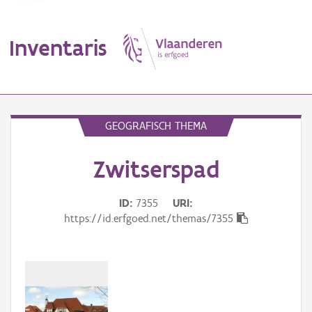
Inventaris
MENU
GEOGRAFISCH THEMA
Zwitserspad
Erfgoedobject
Aanduidingsobject
ID
7355
URI
https://id.erfgoed.net/themas/7355
Waarneming
Thema
Gebeurtenis